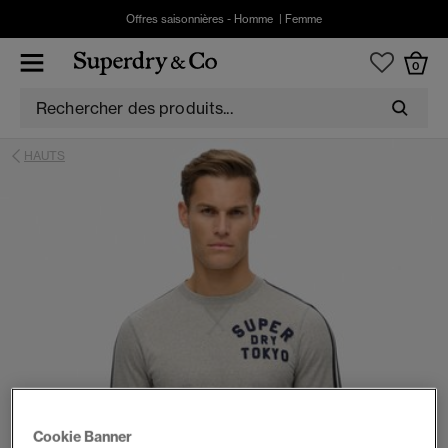
Offres saisonnières -
Homme
|
Femme
0
HAUTS
Cookie Banner