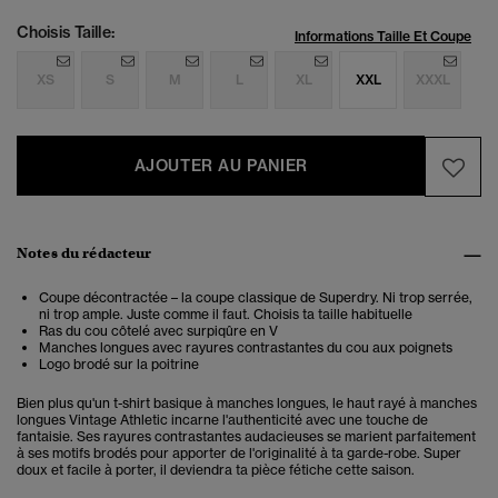
Choisis Taille:
Informations Taille Et Coupe
XS
S
M
L
XL
XXL
XXXL
AJOUTER AU PANIER
Notes du rédacteur
Coupe décontractée – la coupe classique de Superdry. Ni trop serrée,
ni trop ample. Juste comme il faut. Choisis ta taille habituelle
Ras du cou côtelé avec surpiqûre en V
Manches longues avec rayures contrastantes du cou aux poignets
Logo brodé sur la poitrine
Bien plus qu'un t-shirt basique à manches longues, le haut rayé à manches
longues Vintage Athletic incarne l'authenticité avec une touche de
fantaisie. Ses rayures contrastantes audacieuses se marient parfaitement
à ses motifs brodés pour apporter de l'originalité à ta garde-robe. Super
doux et facile à porter, il deviendra ta pièce fétiche cette saison.