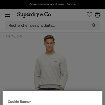
Offres saisonnières -
Homme
|
Femme
0
PANTALONS
Cookie Banner