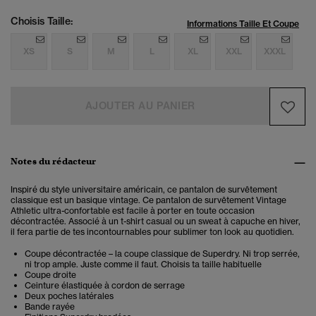
Choisis Taille:
Informations Taille Et Coupe
XS
S
M
L
XL
XXL
XXXL
AJOUTER AU PANIER
Notes du rédacteur
Inspiré du style universitaire américain, ce pantalon de survêtement
classique est un basique vintage. Ce
pantalon de survêtement Vintage
Athletic
ultra-confortable est facile à porter en toute occasion
décontractée. Associé à un t-shirt casual ou un sweat à capuche en hiver,
il fera partie de tes incontournables pour sublimer ton look au quotidien.
Coupe décontractée – la coupe classique de Superdry. Ni trop serrée,
ni trop ample. Juste comme il faut. Choisis ta taille habituelle
Coupe droite
Ceinture élastiquée à cordon de serrage
Deux poches latérales
Bande rayée