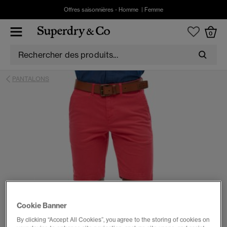
Offres saisonnières -
Homme
|
Femme
0
PANTALONS
Cookie Banner
By clicking “Accept All Cookies”, you agree to the storing of cookies on