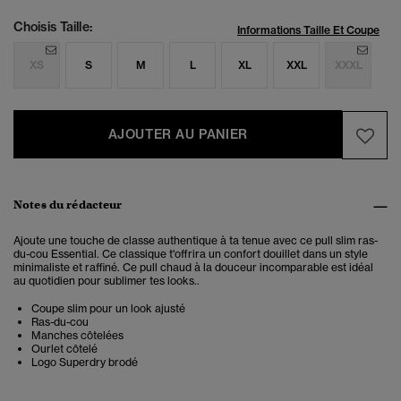
Choisis Taille:
Informations Taille Et Coupe
XS
S
M
L
XL
XXL
XXXL
AJOUTER AU PANIER
Notes du rédacteur
Ajoute une touche de classe authentique à ta tenue avec ce pull slim ras-
du-cou Essential. Ce classique t'offrira un confort douillet dans un style
minimaliste et raffiné.
Ce pull chaud à la douceur incomparable est idéal
au quotidien pour sublimer tes looks.
.
Coupe slim pour un look ajusté
Ras-du-cou
Manches côtelées
Ourlet côtelé
Logo Superdry brodé