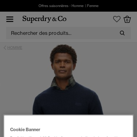
Offres saisonnières -
Homme
|
Femme
0
HOMME
Cookie Banner