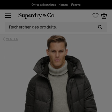
Offres saisonnières -
Homme
|
Femme
0
VESTES