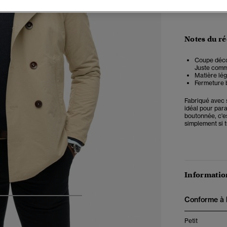
Notes du r
Coupe décon
Juste comme 
Matière lé
Fermeture 
Fabriqué avec 
idéal pour par
boutonnée, c'es
simplement si 
Information
Conforme à la
5
6
7
8
Petit