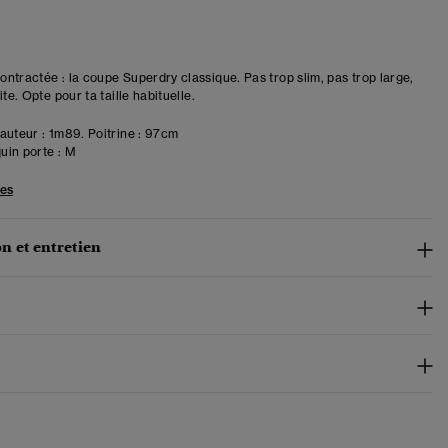
ntractée : la coupe Superdry classique. Pas trop slim, pas trop large,
ite. Opte pour ta taille habituelle.
uteur : 1m89. Poitrine : 97cm
in porte :
M
les
n et entretien