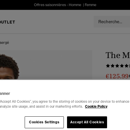
Offres saisonnières -
Homme
|
Femme
OUTLET
 sergé
The Me
€125.99
Tu économises
anner
Choisis Taille
“Accept All Cookies”, you agree to the storing of cookies on your device to enhance 
analyze site usage, and assist in our marketing efforts.
Cookie Policy
XS
Cookies Settings
Accept All Cookies