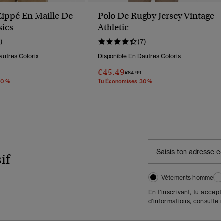
Zippé En Maille De
Polo De Rugby Jersey Vintage
sics
Athletic
1)
(7)
autres Coloris
Disponible En Dautres Coloris
€45.49
éduit De
À
Prix Réduit De
À
€64.99
30 %
Tu Économises 30 %
if
Vêtements homme
En t'inscrivant, tu accep
d'informations, consulte