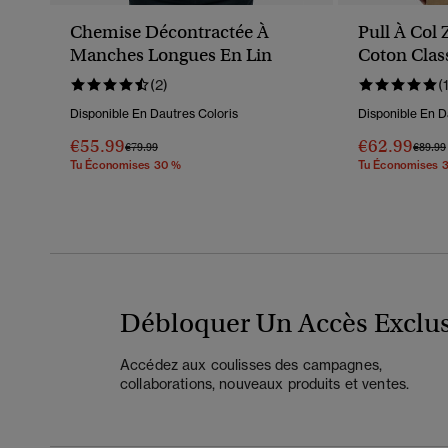
Chemise Décontractée À
Pull À Col 
Manches Longues En Lin
Coton Clas
(2)
(
Disponible En Dautres Coloris
Disponible En D
€55.99
€62.99
Prix Réduit De
À
Prix R
€79.99
€89.99
Tu Économises 30 %
Tu Économises 
Débloquer Un Accès Exclus
Accédez aux coulisses des campagnes,
collaborations, nouveaux produits et ventes.