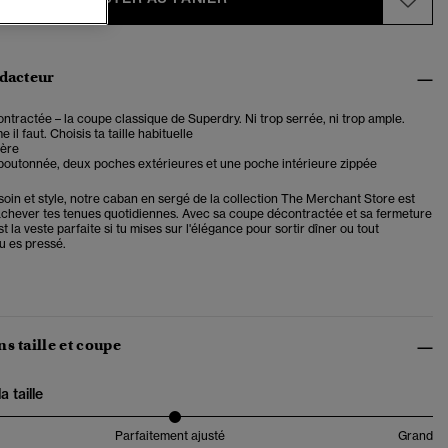
édacteur
tractée – la coupe classique de Superdry. Ni trop serrée, ni trop ample.
il faut. Choisis ta taille habituelle
gère
boutonnée, deux poches extérieures et une poche intérieure zippée
soin et style, notre caban en sergé de la collection The Merchant Store est
achever tes tenues quotidiennes. Avec sa coupe décontractée et sa fermeture
t la veste parfaite si tu mises sur l'élégance pour sortir dîner ou tout
tu es pressé.
s taille et coupe
 taille
Parfaitement ajusté
Grand