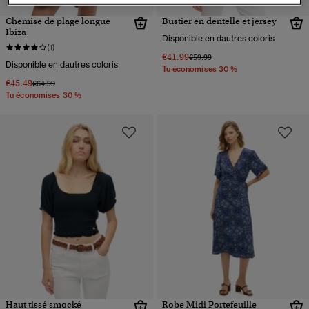
Chemise de plage longue
Bustier en dentelle et jersey
Ibiza
Disponible en dautres coloris
(1)
€41.99
Prix réduit de
à
€59.99
Disponible en dautres coloris
Tu économises 30 %
€45.49
Prix réduit de
à
€64.99
Tu économises 30 %
Haut tissé smocké
Robe Midi Portefeuille