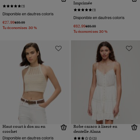
Imprimée
(1)
(1)
Disponible en dautres coloris
Disponible en dautres coloris
€27.99
Prix réduit de
à
€39.99
€62.99
Prix réduit de
à
€89.99
Tu économises 30 %
Tu économises 30 %
Haut court à dos nu en
Robe caraco à liseré en
crochet
dentelle Alana
Disponible en dautres coloris
(3)