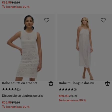
€34.99
Prix réduit de
à
€49.99
Tu économises 30 %
Robe courte en crochet
Robe mi-longue dos nu
(2)
(1)
Disponible en dautres coloris
€69.99
Prix réduit de
à
€99.99
Tu économises 30 %
€55.99
Prix réduit de
à
€79.99
Tu économises 30 %