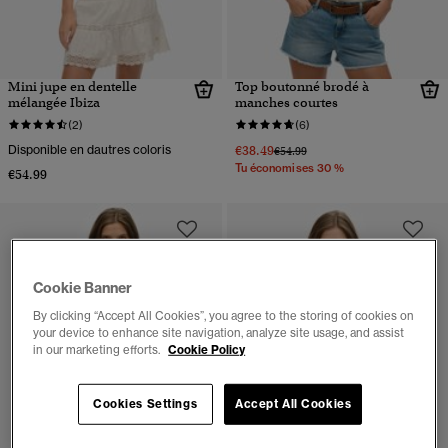
Mini jupe en dentelle
Top boutonné brodé à
mélangée Ibiza
manches courtes
(2)
(6)
Disponible en dautres coloris
€38.49
Prix réduit de
à
€54.99
Tu économises 30 %
€54.99
Cookie Banner
By clicking “Accept All Cookies”, you agree to the storing of cookies on
your device to enhance site navigation, analyze site usage, and assist
in our marketing efforts.
Cookie Policy
Cookies Settings
Accept All Cookies