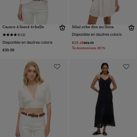
Caraco à liseré échelle
Mini robe dos nu Ibiza
Disponible en dautres coloris
(3)
Disponible en dautres coloris
€59.49
Prix réduit de
à
€84.99
Tu économises 30 %
€39.99