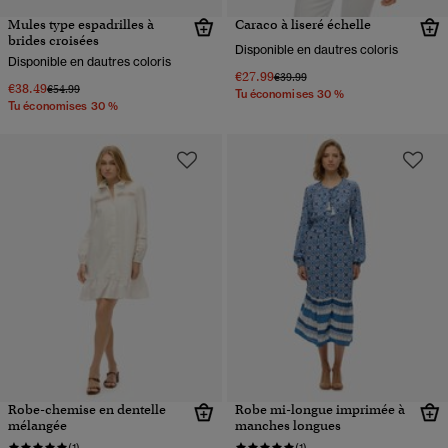
Mules type espadrilles à
Caraco à liseré échelle
brides croisées
Disponible en dautres coloris
Disponible en dautres coloris
€27.99
Prix réduit de
à
€39.99
€38.49
Prix réduit de
à
€54.99
Tu économises 30 %
Tu économises 30 %
Robe-chemise en dentelle
Robe mi-longue imprimée à
mélangée
manches longues
(1)
(1)