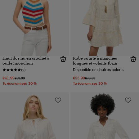
Haut dos nu en crochet à
Robe courte à manches
ourlet mouchoir
longues et volants Ibiza
Disponible en dautres coloris
(2)
€41.99
€55.99
Prix réduit de
à
Prix réduit de
à
€59.99
€79.99
Tu économises 30 %
Tu économises 30 %