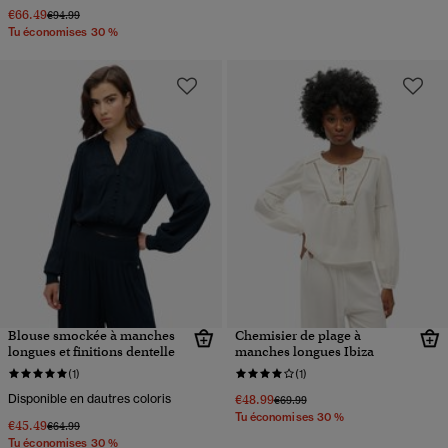
€66.49
Prix réduit de
à
€94.99
Tu économises 30 %
Blouse smockée à manches
Chemisier de plage à
longues et finitions dentelle
manches longues Ibiza
(1)
(1)
Disponible en dautres coloris
€48.99
Prix réduit de
à
€69.99
Tu économises 30 %
€45.49
Prix réduit de
à
€64.99
Tu économises 30 %