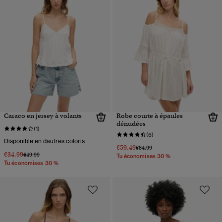
Caraco en jersey à volants
Robe courte à épaules
dénudées
(1)
(6)
Disponible en dautres coloris
€59.49
Prix réduit de
à
€84.99
€34.99
Prix réduit de
à
€49.99
Tu économises 30 %
Tu économises 30 %