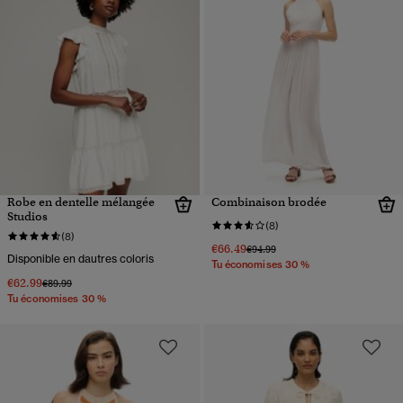
Robe en dentelle mélangée
Combinaison brodée
Studios
(8)
(8)
€66.49
Prix réduit de
à
€94.99
Disponible en dautres coloris
Tu économises 30 %
€62.99
Prix réduit de
à
€89.99
Tu économises 30 %