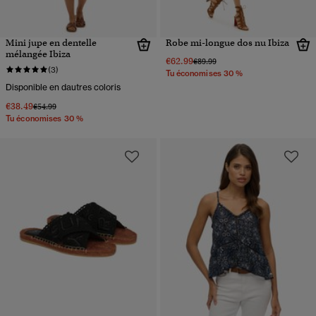
Mini jupe en dentelle
Robe mi-longue dos nu Ibiza
mélangée Ibiza
€62.99
Prix réduit de
à
€89.99
(3)
Tu économises 30 %
Disponible en dautres coloris
€38.49
Prix réduit de
à
€54.99
Tu économises 30 %