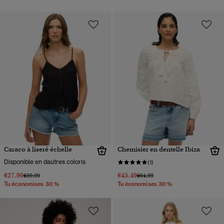
Caraco à liseré échelle
Chemisier en dentelle Ibiza
Disponible en dautres coloris
(1)
€27.99
€45.49
Prix réduit de
à
Prix réduit de
à
€39.99
€64.99
Tu économises 30 %
Tu économises 30 %