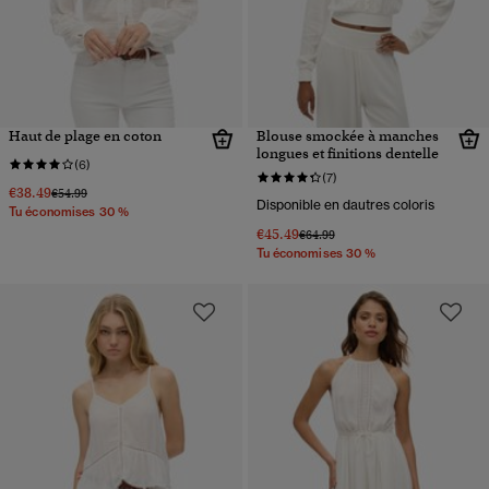
Haut de plage en coton
Blouse smockée à manches
longues et finitions dentelle
(6)
(7)
€38.49
Prix réduit de
à
€54.99
Disponible en dautres coloris
Tu économises 30 %
€45.49
Prix réduit de
à
€64.99
Tu économises 30 %