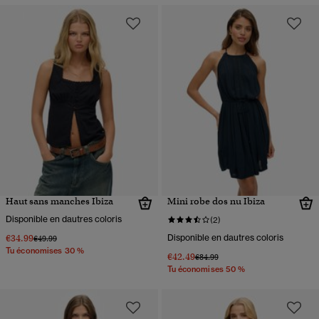
Haut sans manches Ibiza
Mini robe dos nu Ibiza
Disponible en dautres coloris
(2)
€34.99
Disponible en dautres coloris
Prix réduit de
à
€49.99
Tu économises 30 %
€42.49
Prix réduit de
à
€84.99
Tu économises 50 %