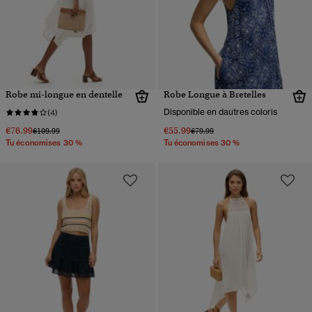
Robe mi-longue en dentelle
Robe Longue à Bretelles
Disponible en dautres coloris
(4)
€76.99
€55.99
Prix réduit de
à
Prix réduit de
à
€109.99
€79.99
Tu économises 30 %
Tu économises 30 %