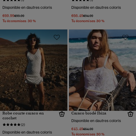
Disponible en dautres coloris
Disponible en dautres coloris
€69.99
€66.49
Prix réduit de
à
Prix réduit de
à
€99.99
€94.99
Tu économises 30 %
Tu économises 30 %
Robe courte caraco en
Caraco brodé Ibiza
crochet
Disponible en dautres coloris
(2)
€45.49
Prix réduit de
à
€64.99
Disponible en dautres coloris
Tu économises 30 %