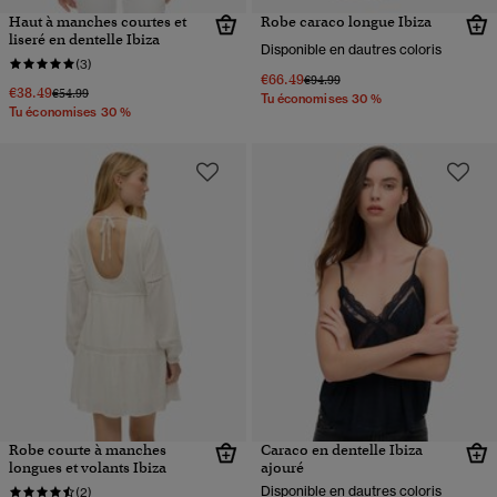
Haut à manches courtes et
Robe caraco longue Ibiza
liseré en dentelle Ibiza
Disponible en dautres coloris
(3)
€66.49
Prix réduit de
à
€94.99
€38.49
Prix réduit de
à
€54.99
Tu économises 30 %
Tu économises 30 %
Robe courte à manches
Caraco en dentelle Ibiza
longues et volants Ibiza
ajouré
Disponible en dautres coloris
(2)