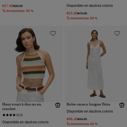
€27.99
Disponible en dautres coloris
Prix réduit de
à
€39.99
Tu économises 30 %
€55.99
Prix réduit de
à
€79.99
Tu économises 30 %
Haut court à dos nu en
Robe caraco longue Ibiza
crochet
Disponible en dautres coloris
(1)
€66.49
Prix réduit de
à
€94.99
Disponible en dautres coloris
Tu économises 30 %