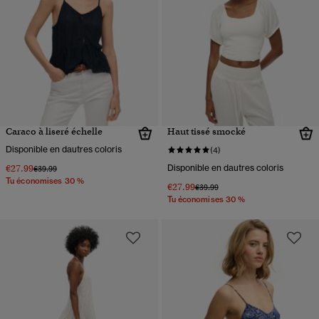
Caraco à liseré échelle
Haut tissé smocké
Disponible en dautres coloris
(4)
€27.99
Disponible en dautres coloris
Prix réduit de
à
€39.99
Tu économises 30 %
€27.99
Prix réduit de
à
€39.99
Tu économises 30 %