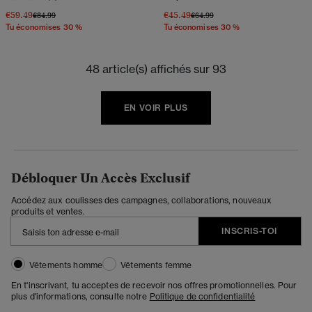
€59.49
€45.49
Prix réduit de
à
Prix réduit de
à
€84.99
€64.99
Tu économises 30 %
Tu économises 30 %
48 article(s) affichés sur 93
EN VOIR PLUS
Débloquer Un Accès Exclusif
Accédez aux coulisses des campagnes, collaborations, nouveaux
produits et ventes.
INSCRIS-TOI
Vêtements homme
Vêtements femme
En t'inscrivant, tu acceptes de recevoir nos offres promotionnelles. Pour
plus d'informations, consulte notre
Politique de confidentialité