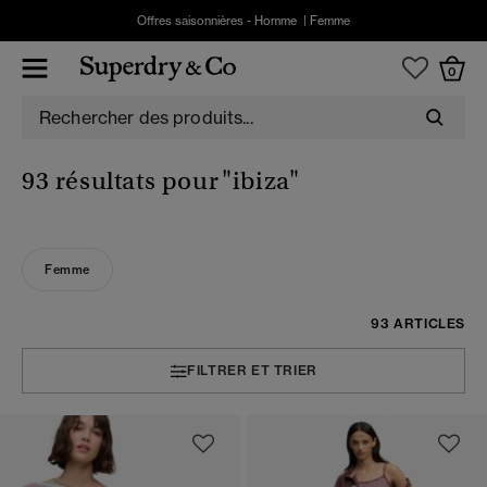
Offres saisonnières -
Homme
|
Femme
0
93 résultats pour
"ibiza"
Femme
93 ARTICLES
FILTRER ET TRIER