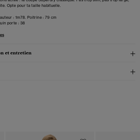
ite. Opte pour ta taille habituelle.
uteur : 1m78. Poitrine : 79 cm
in porte :
38
les
n et entretien