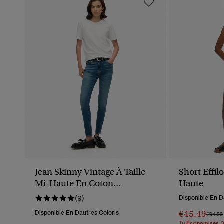
Jean Skinny Vintage À Taille
Short Effil
Mi-Haute En Coton
Haute
Biologique
(9)
Disponible En D
€45.49
Disponible En Dautres Coloris
Prix R
€64.99
Tu Économises 