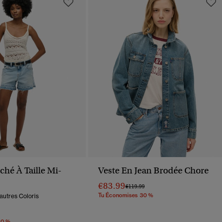
oché À Taille Mi-
Veste En Jean Brodée Chore
€83.99
Prix Réduit De
À
€119.99
Tu Économises 30 %
autres Coloris
éduit De
À
30 %