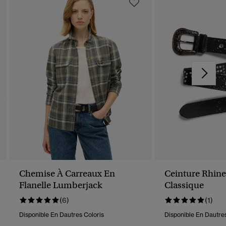
Chemise À Carreaux En
Ceinture Rhin
Flanelle Lumberjack
Classique
(6)
(1)
Disponible En Dautres Coloris
Disponible En Dautres