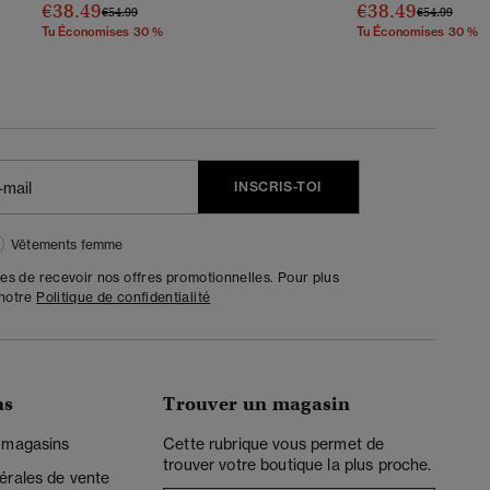
€38.49
€38.49
Prix Réduit De
À
Prix Réduit D
À
€54.99
€54.99
Tu Économises 30 %
Tu Économises 30 %
INSCRIS-TOI
Vêtements femme
tes de recevoir nos offres promotionnelles. Pour plus
 notre
Politique de confidentialité
ns
Trouver un magasin
 magasins
Cette rubrique vous permet de
trouver votre boutique la plus proche.
érales de vente