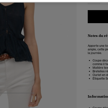
Notes du r
Apporte une tou
ample, cette p
la journée.
Coupe décon
comme il fau
Matière te
Bretelles r
Ourlet en d
Étiquette S
4
5
6
7
Information
Coupe déco