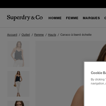
HOMME
FEMME
MARQUES
Accueil
Outlet
Femme
Hauts
Caraco à liseré échelle
Cookie B
By clicking 
navigation, 