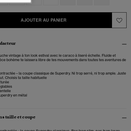
AJOUTER AU PANIER
édacteur
che vintage à ton look estival avec le caraco à liseré échelle.
Fluide et
ièce bohème te laissera libre de tes mouvements dans toutes tes aventures de
tractée – la coupe classique de Superdry. Ni trop serré, ni trop ample. Juste
t. Choisis ta taille habituelle
xturée
églables
entelle
uperdry en métal
s taille et coupe
ntractée : la coupe Superdry classique. Pas trop slim, pas trop large,