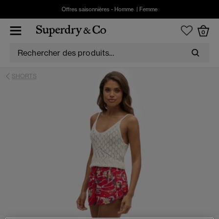
Offres saisonnières -
Homme
|
Femme
0
SHORTS