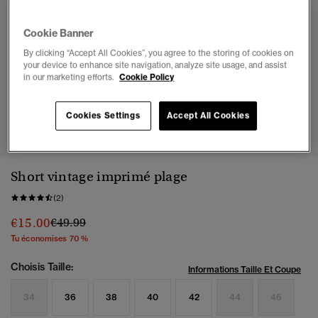
Cookie Banner
By clicking “Accept All Cookies”, you agree to the storing of cookies on
your device to enhance site navigation, analyze site usage, and assist
in our marketing efforts.
Cookie Policy
1
2
3
4
5
Cookies Settings
Accept All Cookies
Short vintage imprimé plage
(2)
Prix réduit de
à
€15.00
€49.99
Tu économises 70 %
Choisis Taille:
Informations Taille Et Coupe
34
36
38
40
42
44
46