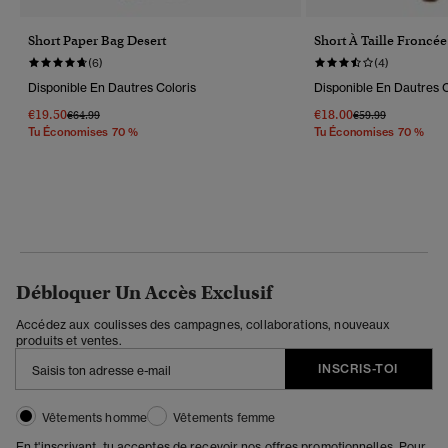
Short Paper Bag Desert
Short À Taille Froncée
(6)
(4)
Disponible En Dautres Coloris
Disponible En Dautres C
€19.50
€18.00
Prix Réduit De
À
Prix Réduit De
À
€64.99
€59.99
Tu Économises 70 %
Tu Économises 70 %
Débloquer Un Accès Exclusif
Accédez aux coulisses des campagnes, collaborations, nouveaux
produits et ventes.
INSCRIS-TOI
Vêtements homme
Vêtements femme
En t'inscrivant, tu acceptes de recevoir nos offres promotionnelles. Pour