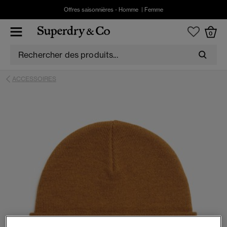
Offres saisonnières -
Homme
|
Femme
0
ACCESSOIRES