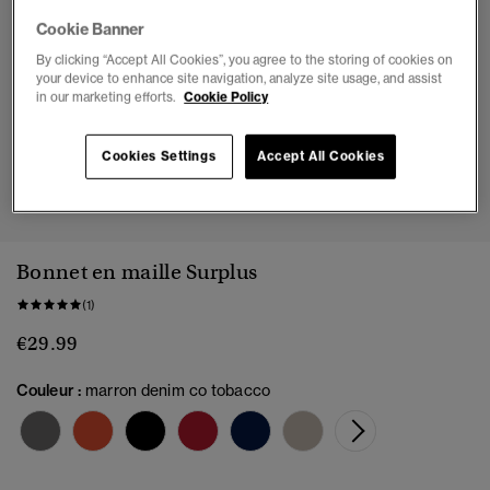
Cookie Banner
By clicking “Accept All Cookies”, you agree to the storing of cookies on
your device to enhance site navigation, analyze site usage, and assist
in our marketing efforts.
Cookie Policy
Cookies Settings
Accept All Cookies
1
2
Bonnet en maille Surplus
(1)
€29.99
Couleur :
marron denim co tobacco
sélect