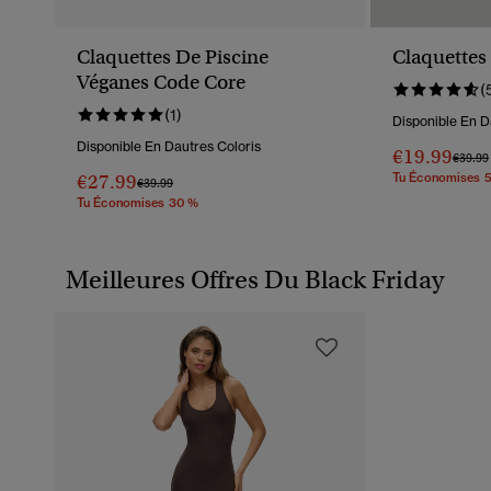
Claquettes De Piscine
Claquettes
Véganes Code Core
(
(1)
Disponible En D
Disponible En Dautres Coloris
€19.99
Prix R
€39.99
€27.99
Tu Économises 
Prix Réduit De
À
€39.99
Tu Économises 30 %
Meilleures Offres Du Black Friday