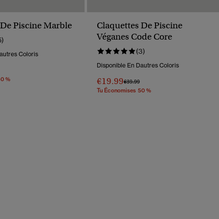
 De Piscine Marble
Claquettes De Piscine
Véganes Code Core
5)
(3)
autres Coloris
Disponible En Dautres Coloris
éduit De
À
50 %
€19.99
Prix Réduit De
À
€39.99
Tu Économises 50 %