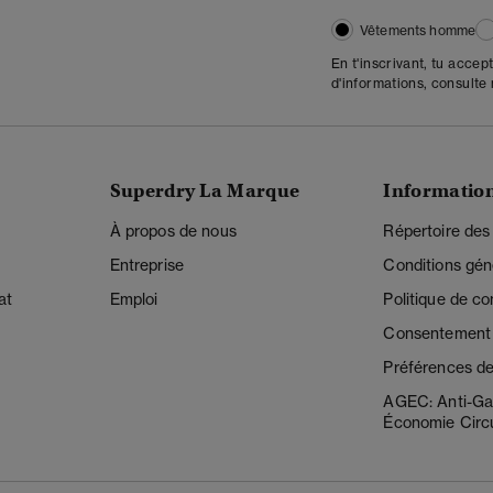
Vêtements homme
En t'inscrivant, tu accep
d'informations, consulte
Superdry La Marque
Informatio
À propos de nous
Répertoire des
Entreprise
Conditions gén
at
Emploi
Politique de con
Consentement r
Préférences de
AGEC: Anti-Ga
Économie Circu