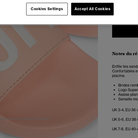
3-4
5
Cookies Settings
Accept All Cookies
Notes du r
Enfile tes sanda
Confortables et
piscine.
Brides rem
Logo Superd
Assise pla
Semelle mo
UK 3-4, EU 36-
UK 5-6, EU 38-
5
6
7
8
UK 7-8, EU 40-