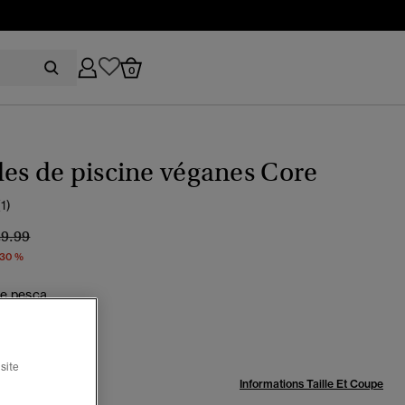
0
es de piscine véganes Core
(1)
ix réduit de
à
29.99
 30 %
se pesca
sélectionné
site
:
Informations Taille Et Coupe