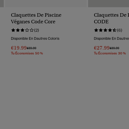
Claquettes De Piscine
Claquettes De 
Véganes Code Core
CODE
(2)
(6)
Disponible En Dautres Coloris
Disponible En Dautres
€19.99
€27.99
Prix Réduit De
À
Prix Réduit D
À
€39.99
€39.99
Tu Économises 50 %
Tu Économises 30 %