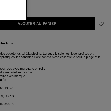
-6
7-8
AJOUTER AU PANIER
édacteur
les et détends-toi à la piscine. Lorsque le soleil est levé, profites-en.
 pratiques, les sandales Core sont ta pièce essentielle pour la plage et la
bourrées avec marquage en relief
ry en relief sur le côté
ntaire avec marque
ulée
37, US 5-6
39, US 7-8
41, US 9-10