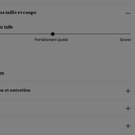
s taille et coupe
 taille
Parfaitement ajusté
Grand
les
n et entretien