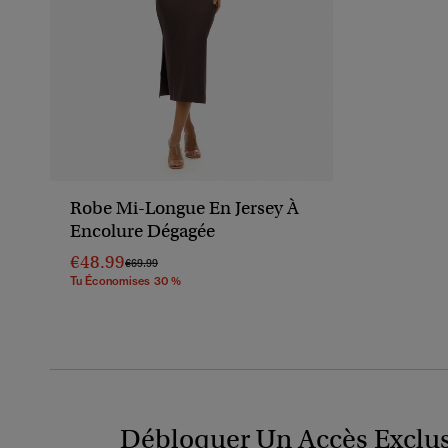
Robe Mi-Longue En Jersey À
Encolure Dégagée
€48.99
Prix Réduit De
À
€69.99
Tu Économises 30 %
Débloquer Un Accès Exclus