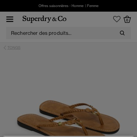
Offres saisonnières -
Homme
|
Femme
0
TONGS