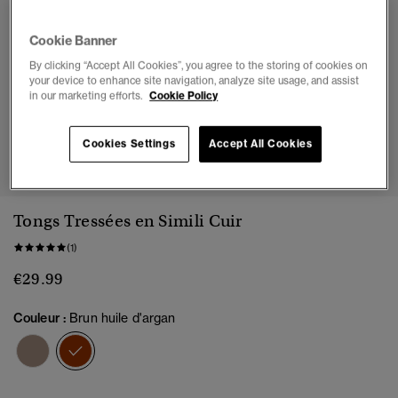
Cookie Banner
By clicking “Accept All Cookies”, you agree to the storing of cookies on
your device to enhance site navigation, analyze site usage, and assist
in our marketing efforts.
Cookie Policy
Cookies Settings
Accept All Cookies
1
2
3
4
5
6
7
8
9
Tongs Tressées en Simili Cuir
(1)
€29.99
Couleur :
Brun huile d'argan
sélectionné