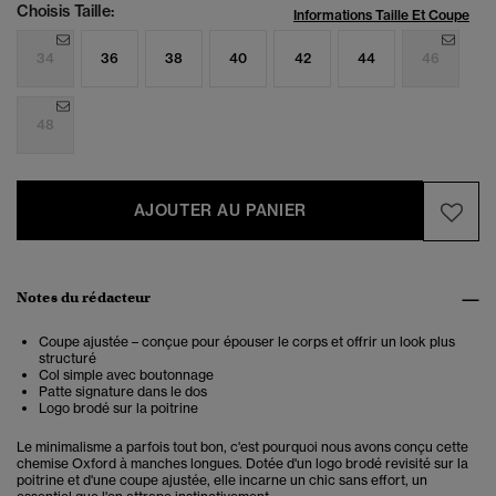
Choisis Taille:
Informations Taille Et Coupe
34
36
38
40
42
44
46
48
AJOUTER AU PANIER
Notes du rédacteur
Coupe ajustée – conçue pour épouser le corps et offrir un look plus
structuré
Col simple avec boutonnage
Patte signature dans le dos
Logo brodé sur la poitrine
Le minimalisme a parfois tout bon, c'est pourquoi nous avons conçu cette
chemise Oxford à manches longues. Dotée d'un logo brodé revisité sur la
poitrine et d'une coupe ajustée, elle incarne un chic sans effort, un