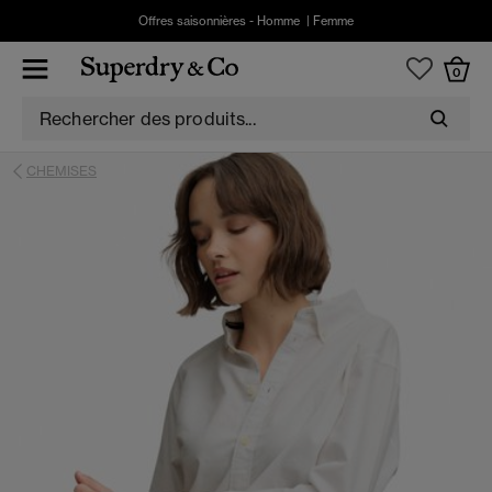
Offres saisonnières -
Homme
|
Femme
0
CHEMISES