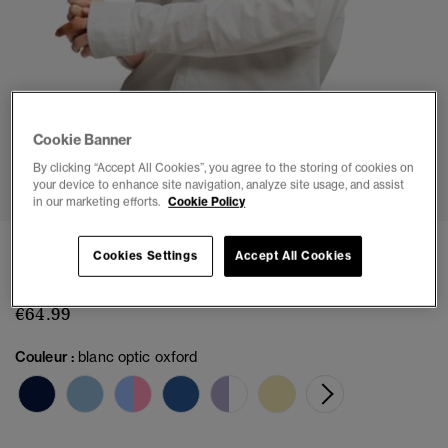
Cookie Banner
1
2
3
4
5
6
7
By clicking “Accept All Cookies”, you agree to the storing of cookies on
your device to enhance site navigation, analyze site usage, and assist
in our marketing efforts.
Cookie Policy
Chemise Oxford Slim Manches Longues
Cookies Settings
Accept All Cookies
(4)
€64.99
Couleur :
blanc optic oxford