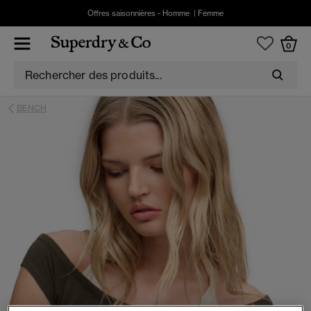
Offres saisonnières -
Homme
|
Femme
0
BENCH