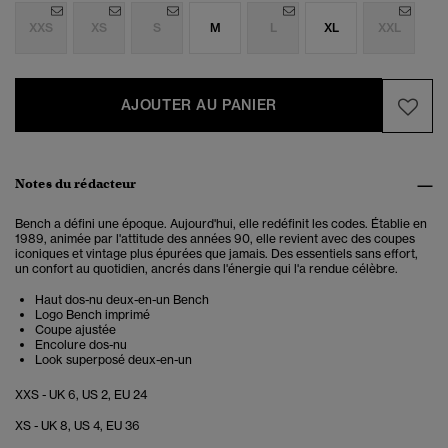
XXS
XS
S
M
L
XL
XXL
AJOUTER AU PANIER
Notes du rédacteur
Bench a défini une époque. Aujourd'hui, elle redéfinit les codes. Établie en
1989, animée par l'attitude des années 90, elle revient avec des coupes
iconiques et vintage plus épurées que jamais. Des essentiels sans effort,
un confort au quotidien, ancrés dans l'énergie qui l'a rendue célèbre.
Haut dos-nu deux-en-un Bench
Logo Bench imprimé
Coupe ajustée
Encolure dos-nu
Look superposé deux-en-un
XXS - UK 6, US 2, EU 24
XS - UK 8, US 4, EU 36