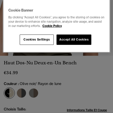
Cookie Banner
By clicking “Accept All Cookies”, you agree to the storing of cookies on
your device to enhance site navigation, analyze site usage, and assist
in our marketing efforts.
Cookie Policy
Cookies Settings
Accept All Cookies
1
2
3
4
5
6
Haut Dos-Nu Deux-en-Un Bench
€34.99
Couleur :
Olive noir/ Rayon de lune
sélectionné
Choisis Taille:
Informations Taille Et Coupe