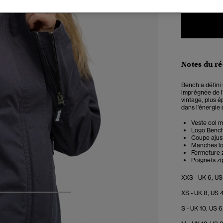
Notes du r
Bench a défini 
imprégnée de l
vintage, plus é
dans l'énergie 
Veste col 
Logo Bench 
Coupe ajus
Manches lo
Fermeture 
Poignets z
XXS - UK 6, US
XS - UK 8, US 
4
5
6
7
S - UK 10, US 6