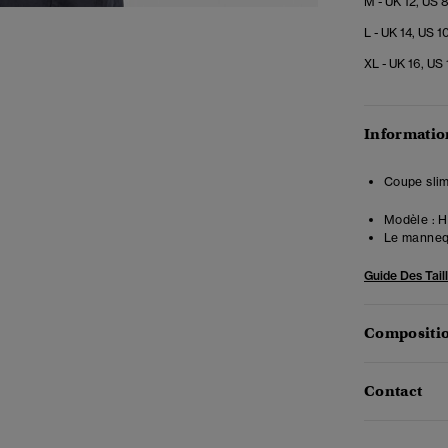
M - UK 12, US 
L - UK 14, US 1
XL - UK 16, US 
Information
Coupe slim
Modèle :
Ha
Le mannequ
Guide Des Tail
Compositio
Contact