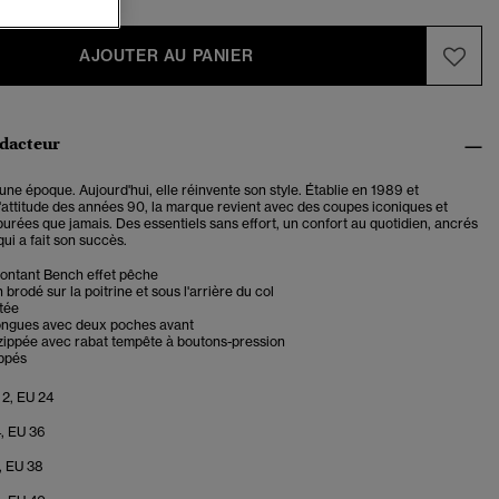
AJOUTER AU PANIER
édacteur
une époque. Aujourd'hui, elle réinvente son style. Établie en 1989 et
'attitude des années 90, la marque revient avec des coupes iconiques et
purées que jamais. Des essentiels sans effort, un confort au quotidien, ancrés
qui a fait son succès.
montant Bench effet pêche
brodé sur la poitrine et sous l'arrière du col
tée
ngues avec deux poches avant
zippée avec rabat tempête à boutons-pression
ippés
 2, EU 24
4, EU 36
, EU 38