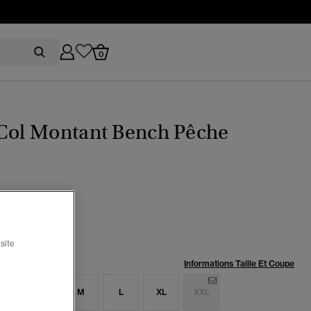
0
 Col Montant Bench Pêche
thracite/ Dune
ctionné
site
:
Informations Taille Et Coupe
S
S
M
L
XL
XXL