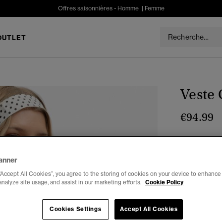
Offres saisonnières -
Homme
|
Femme
OUTLET
Veste
€94.99
Couleur :
An
séle
anner
“Accept All Cookies”, you agree to the storing of cookies on your device to enhance 
analyze site usage, and assist in our marketing efforts.
Cookie Policy
Choisis Taille
XXS
X
Cookies Settings
Accept All Cookies