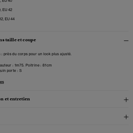
8, EU 40
0, EU 42
12, EU 44
s taille et coupe
 : près du corps pour un look plus ajusté.
uteur : 1m75. Poitrine : 81cm
in porte :
S
les
n et entretien