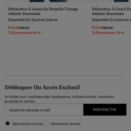
Débardeur À Liseré En Dentelle Vintage
Débardeur À Liseré En
Athletic Essentials
Athletic Essentials
Disponible En Dautres Coloris
Disponible En Dautres C
€18.89
€18.89
Prix Réduit De
À
Prix Réduit De
À
€26.99
€26.99
Tu Économises 30 %
Tu Économises 30 %
Débloquer Un Accès Exclusif
Accédez aux coulisses des campagnes, collaborations, nouveaux
produits et ventes.
INSCRIS-TOI
Vêtements homme
Vêtements femme