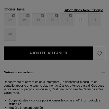
Choisis Taille:
Informations Taille Et Coupe
34
36
38
40
42
44
46
48
AJOUTER AU PANIER
Notes du rédacteur
Décontracté et offrant un chic intemporel, le débardeur à bordure en
dentelle apporte une touche d'authenticité à votre tenue casual. Que vous
le portiez en superposition ou seul, c'est une façon simple d'enrichir votre
garde-robe.
Coupe ajustée – conçue pour épouser le corps et offrir un look plus
structuré
Matière finement côtelée