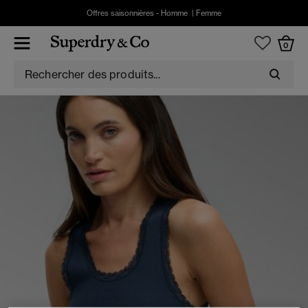
Offres saisonnières -
Homme
|
Femme
0
HAUTS