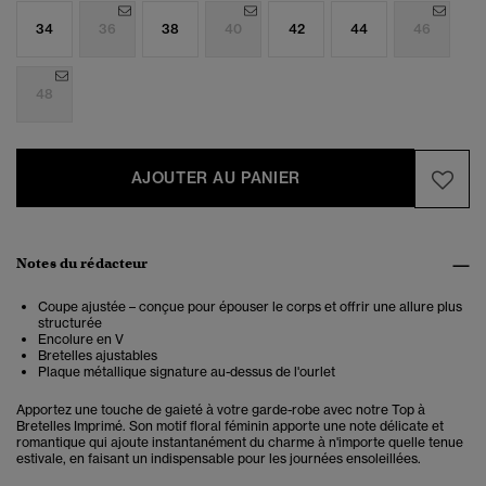
34
36
38
40
42
44
46
48
AJOUTER AU PANIER
Notes du rédacteur
Coupe ajustée – conçue pour épouser le corps et offrir une allure plus
structurée
Encolure en V
Bretelles ajustables
Plaque métallique signature au-dessus de l'ourlet
Apportez une touche de gaieté à votre garde-robe avec notre Top à
Bretelles Imprimé. Son motif floral féminin apporte une note délicate et
romantique qui ajoute instantanément du charme à n'importe quelle tenue
estivale, en faisant un indispensable pour les journées ensoleillées.