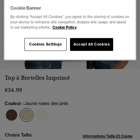
Cookie Banner
By clicking “Accept All Cookies”, you agree to the storing of cookies on
your device to enhance site navigation, analyze site usage, and assist
in our marketing efforts.
Cookie Policy
Cookies Settings
Accept All Cookies
1
2
3
4
5
6
7
Top à Bretelles Imprimé
€34.99
Couleur :
Jaune roses des prés
sélectionné
Choisis Taille:
Informations Taille Et Coupe