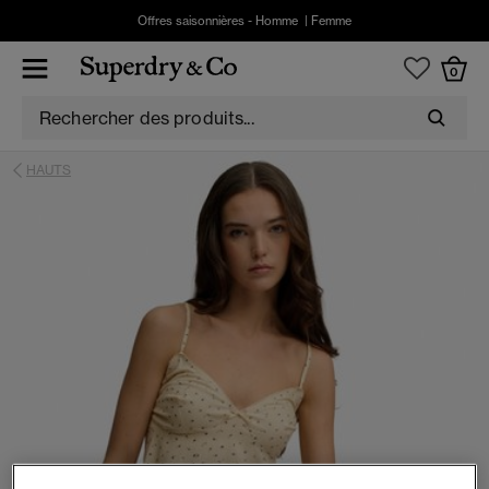
Offres saisonnières -
Homme
|
Femme
0
HAUTS