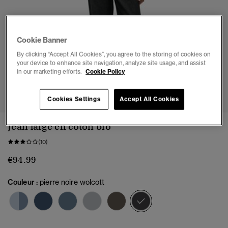
Cookie Banner
By clicking “Accept All Cookies”, you agree to the storing of cookies on
your device to enhance site navigation, analyze site usage, and assist
in our marketing efforts.
Cookie Policy
1
2
3
4
5
6
7
Cookies Settings
Accept All Cookies
Jean large en coton bio
(10)
€94.99
Couleur :
pierre noire wolcott
sélectionné