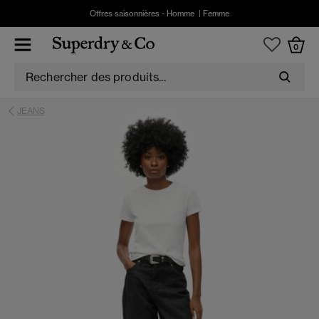
Offres saisonnières -
Homme
|
Femme
0
JEANS