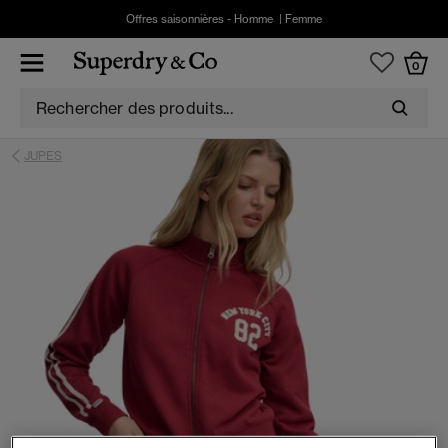
Offres saisonnières -
Homme
|
Femme
0
JUPES