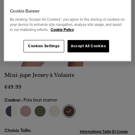
Cookie Banner
By clicking “Accept All Cookies”, you agree to the storing of cookies on
your device to enhance site navigation, analyze site usage, and assist
in our marketing efforts.
Cookie Policy
Cookies Settings
Accept All Cookies
1
2
3
4
5
6
7
8
Mini-jupe Jersey à Volants
€49.99
Couleur :
Pois brun marron
sélectionné
Choisis Taille:
Informations Taille Et Coupe