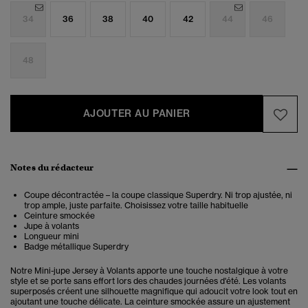
34
36
38
40
42
44
46
48
AJOUTER AU PANIER
Notes du rédacteur
Coupe décontractée – la coupe classique Superdry. Ni trop ajustée, ni
trop ample, juste parfaite. Choisissez votre taille habituelle
Ceinture smockée
Jupe à volants
Longueur mini
Badge métallique Superdry
Notre Mini-jupe Jersey à Volants apporte une touche nostalgique à votre
style et se porte sans effort lors des chaudes journées d'été. Les volants
superposés créent une silhouette magnifique qui adoucit votre look tout en
ajoutant une touche délicate. La ceinture smockée assure un ajustement