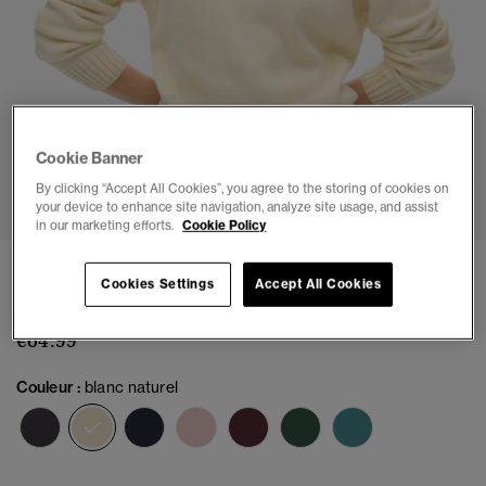
Cookie Banner
1
2
3
4
5
6
By clicking “Accept All Cookies”, you agree to the storing of cookies on
your device to enhance site navigation, analyze site usage, and assist
in our marketing efforts.
Cookie Policy
Pull Ras du Cou Tricoté Slouchy
Cookies Settings
Accept All Cookies
(5)
€64.99
Couleur :
blanc naturel
sélectionné