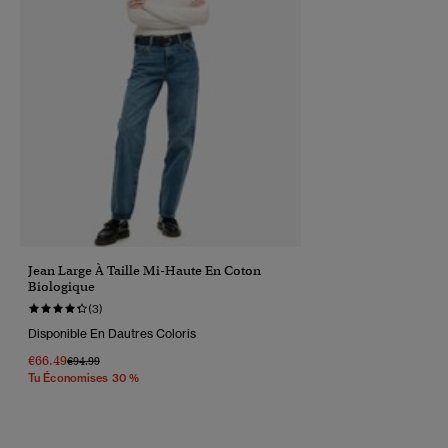
Jean Large À Taille Mi-Haute En Coton
Biologique
(3)
Disponible En Dautres Coloris
€66.49
Prix Réduit De
À
€94.99
Tu Économises 30 %