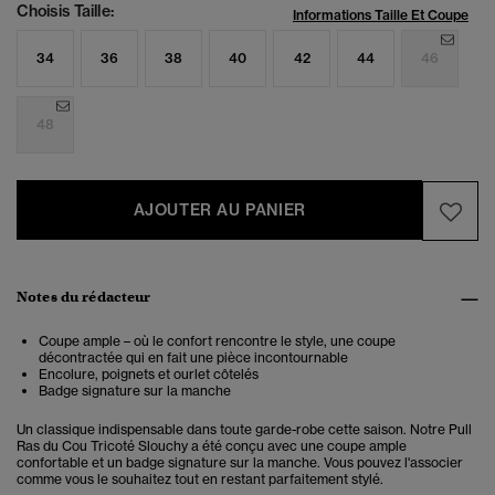
Choisis Taille:
Informations Taille Et Coupe
34
36
38
40
42
44
46
48
AJOUTER AU PANIER
Notes du rédacteur
Coupe ample – où le confort rencontre le style, une coupe
décontractée qui en fait une pièce incontournable
Encolure, poignets et ourlet côtelés
Badge signature sur la manche
Un classique indispensable dans toute garde-robe cette saison. Notre Pull
Ras du Cou Tricoté Slouchy a été conçu avec une coupe ample
confortable et un badge signature sur la manche. Vous pouvez l'associer
comme vous le souhaitez tout en restant parfaitement stylé.