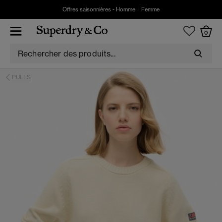
Offres saisonnières -
Homme
|
Femme
0
PULLS