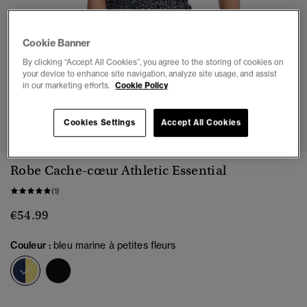
Cookie Banner
By clicking “Accept All Cookies”, you agree to the storing of cookies on
your device to enhance site navigation, analyze site usage, and assist
in our marketing efforts.
Cookie Policy
1
2
3
4
5
6
Cookies Settings
Accept All Cookies
Robe Cache-cœur Athletic Essential
(1)
€54.99
Couleur :
bleu marine à petites fleurs
sélectionné