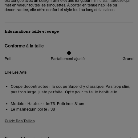
est conçue avec un design raffiné et une longueur mini ultra flatteuse qui
met en valeur toutes les silhouettes. À porter en tenue habillée ou
décontractée, elle offre confort et style tout au long de la saison.
Informations taille et coupe
Conforme à la taille
Petit
Parfaitement ajusté
Grand
Lire Les Avis
Coupe décontractée : la coupe Superdry classique. Pas trop slim,
pas trop large, juste parfaite. Opte pour ta taille habituelle.
Modèle :
Hauteur : 1m75. Poitrine : 81cm
Le mannequin porte :
38
Guide Des Tailles