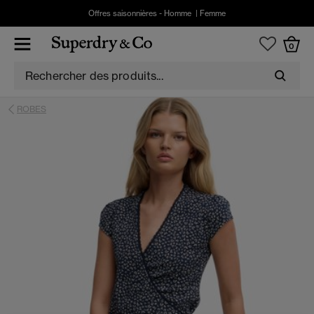
Offres saisonnières -
Homme
|
Femme
0
ROBES