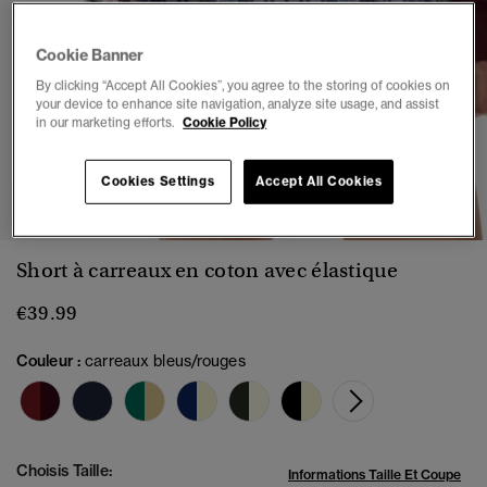
Cookie Banner
By clicking “Accept All Cookies”, you agree to the storing of cookies on
your device to enhance site navigation, analyze site usage, and assist
in our marketing efforts.
Cookie Policy
1
2
3
4
5
6
Cookies Settings
Accept All Cookies
Short à carreaux en coton avec élastique
€39.99
Couleur :
carreaux bleus/rouges
sélect
Choisis Taille:
Informations Taille Et Coupe