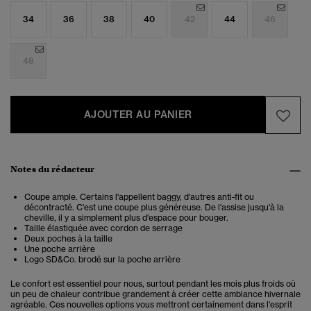
34
36
38
40
42
44
46
48
AJOUTER AU PANIER
Notes du rédacteur
Coupe ample. Certains l'appellent baggy, d'autres anti-fit ou
décontracté. C'est une coupe plus généreuse. De l'assise jusqu'à la
cheville, il y a simplement plus d'espace pour bouger.
Taille élastiquée avec cordon de serrage
Deux poches à la taille
Une poche arrière
Logo SD&Co. brodé sur la poche arrière
Le confort est essentiel pour nous, surtout pendant les mois plus froids où
un peu de chaleur contribue grandement à créer cette ambiance hivernale
agréable. Ces nouvelles options vous mettront certainement dans l'esprit