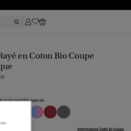
0
Rayé en Coton Bio Coupe
ique
(3)
é craie menthe poivrée
sélectionné
site
:
Informations Taille Et Coupe