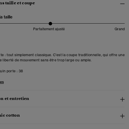
s taille et coupe
 taille
Parfaitement ajusté
Grand
e : tout simplement classique. C'est la coupe traditionnelle, qui offre une
e liberté de mouvement sans être trop large ou ample.
in porte :
38
les
n et entretien
ic cotton