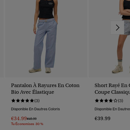
Pantalon À Rayures En Coton
Short Rayé En 
Bio Avec Élastique
Coupe Classiq
(3)
(3)
Disponible En Dautres Coloris
Disponible En Dautres
€34.99
€39.99
Prix Réduit De
À
€49.99
Tu Économises 30 %