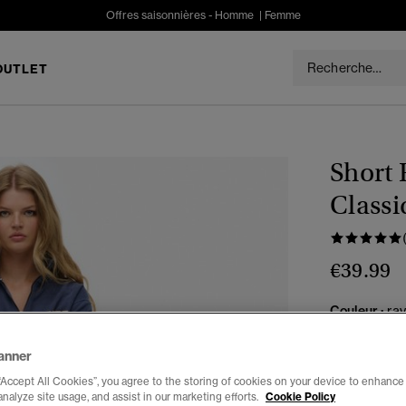
Offres saisonnières -
Homme
|
Femme
OUTLET
Short 
Class
€39.99
Couleur :
ray
anner
“Accept All Cookies”, you agree to the storing of cookies on your device to enhance 
Choisis Taille
analyze site usage, and assist in our marketing efforts.
Cookie Policy