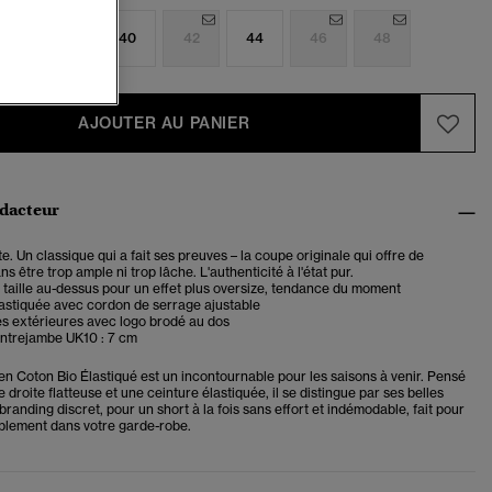
6
38
40
42
44
46
48
AJOUTER AU PANIER
édacteur
e. Un classique qui a fait ses preuves – la coupe originale qui offre de
ns être trop ample ni trop lâche. L'authenticité à l'état pur.
taille au-dessus pour un effet plus oversize, tendance du moment
astiquée avec cordon de serrage ajustable
s extérieures avec logo brodé au dos
ntrejambe UK10 : 7 cm
en Coton Bio Élastiqué est un incontournable pour les saisons à venir. Pensé
droite flatteuse et une ceinture élastiquée, il se distingue par ses belles
branding discret, pour un short à la fois sans effort et indémodable, fait pour
rablement dans votre garde-robe.