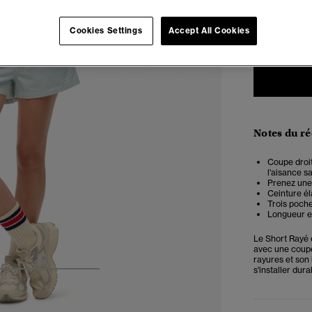
34
3
Cookies Settings
Accept All Cookies
Notes du r
Coupe droit
l'aisance sa
Prenez une 
Ceinture él
Trois poche
Longueur e
Le Short Rayé 
avec une coupe 
rayures et son 
s'installer du
4
5
6
7