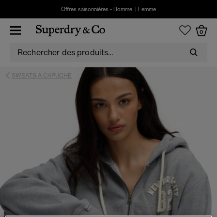
Offres saisonnières -
Homme
|
Femme
0
SWEATS A CAPUCHE