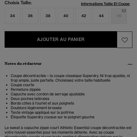
Choisis Taille:
Informations Taille Et Coupe
34
36
38
40
42
44
46
AJOUTER AU PANIER
Notes du rédacteur
Coupe décontractée – la coupe classique Superdry. Ni trop ajustée, ni
trop ample, juste parfaite. Choisissez votre taille habituelle
Coupe courte
Fermeture zippée
Capuche avec cordon de serrage ajustable
Deux poches latérales
Bords côtes à l'ourlet et aux poignets
Doublure légèrement brossée
Texte vintage appliqué sur la poitrine
Étiquette Superdry cousue sur le poignet gauche
Le sweat à capuche zippé court Athletic Essential coupe décontractée est
votre nouvel essentiel pour les moments détente. Avec sa coupe
décontractée courte et son texte appliqué d'inspiration vintage sur la