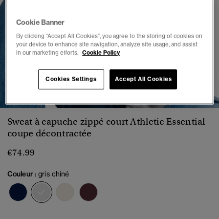
Cookie Banner
By clicking “Accept All Cookies”, you agree to the storing of cookies on
your device to enhance site navigation, analyze site usage, and assist
in our marketing efforts.
Cookie Policy
Cookies Settings
Accept All Cookies
1
2
3
4
5
6
7
Sweat à capuche zippé court Athletic Essential
coupe décontractée
€74.99
Couleur :
gris chiné
sélectionné