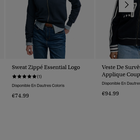
Sweat Zippé Essential Logo
Veste De Survê
Applique Cou
(1)
Décontractée
Disponible En Dautres
Disponible En Dautres Coloris
€94.99
€74.99