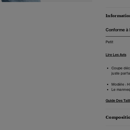
Information
Conforme à la
Petit
Lire Les Avis
Coupe déco
juste parfa
Modèle :
Ha
Le mannequ
Guide Des Tail
Compositio