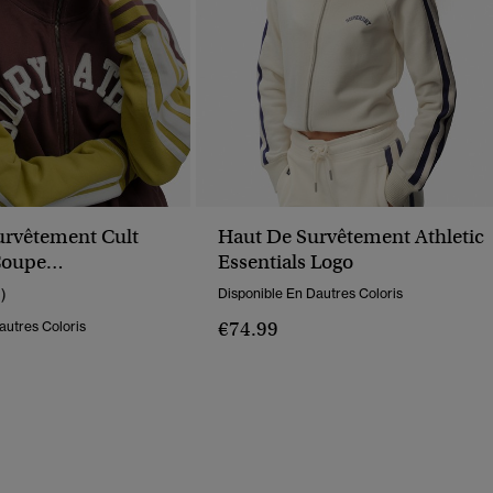
urvêtement Cult
Haut De Survêtement Athletic
Coupe
Essentials Logo
ée
1)
Disponible En Dautres Coloris
€74.99
autres Coloris