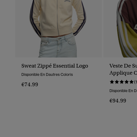
Sweat Zippé Essential Logo
Veste De S
Applique 
Disponible En Dautres Coloris
Décontract
(
€74.99
Disponible En D
€94.99