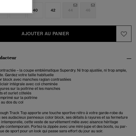
6
38
40
42
44
46
AJOUTER AU PANIER
édacteur
tractée – la coupe emblématique Superdry. Ni trop ajustée, ni trop ample,
te. Gardez votre taille habituelle
or block avec manches raglan contrastées
clair intégrale avec col cheminée
ayures sur la poitrine et les manches
ts et ourlet côtelés
mprimé sur la poitrine
 au dos du col
rough Track Top apporte une touche sportive rétro à votre garde-robe du
c ses audacieux panneaux color block, ses détails à rayures et sa fermeture
le intemporelle, cette veste de survêtement mêle avec aisance héritage
tyle contemporain. Portez-la zippée avec une mini-jupe et des boots, ou par-
e de sport pour un look qui passe sans effort du jour au soir.