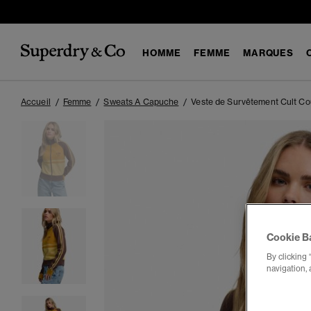
HOMME
FEMME
MARQUES
Accueil
Femme
Sweats A Capuche
Veste de Survêtement Cult C
Cookie B
By clicking 
navigation, 