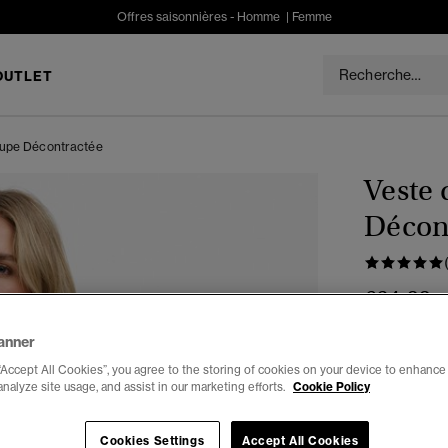
Offres saisonnières -
Homme
|
Femme
OUTLET
oupe Décontractée
Veste
Décon
€64.99
anner
Couleur :
bru
“Accept All Cookies”, you agree to the storing of cookies on your device to enhance 
analyze site usage, and assist in our marketing efforts.
Cookie Policy
Choisis Taille
Cookies Settings
Accept All Cookies