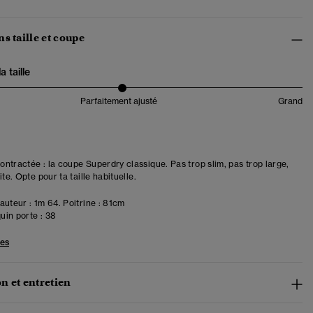
s taille et coupe
 taille
Parfaitement ajusté
Grand
ntractée : la coupe Superdry classique. Pas trop slim, pas trop large,
ite. Opte pour ta taille habituelle.
uteur : 1m 64. Poitrine : 81cm
in porte :
38
les
n et entretien