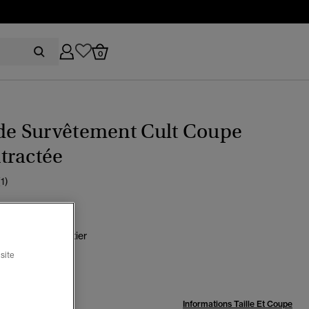
0
 de Survêtement Cult Coupe
tractée
(1)
n café/jaune côtier
sélectionné
site
:
Informations Taille Et Coupe