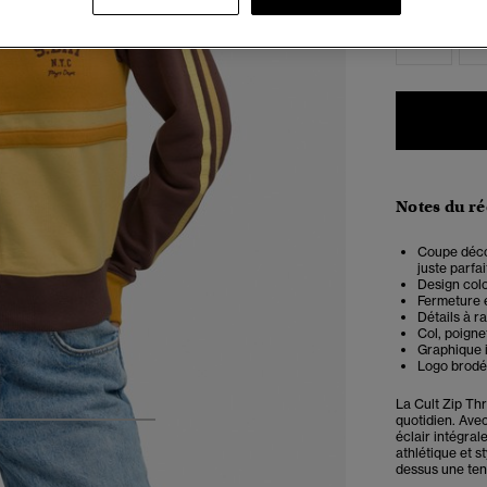
34
3
Notes du r
Coupe décon
juste parfai
Design col
Fermeture é
Détails à r
Col, poigne
Graphique i
Logo brodé
La Cult Zip Th
quotidien. Ave
4
5
6
7
éclair intégra
athlétique et s
dessus une tenu