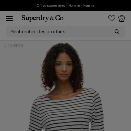
Offres saisonnières -
Homme
|
Femme
0
T-SHIRTS