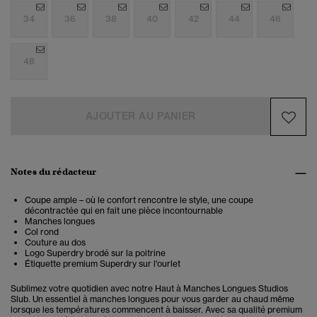
34
36
38
40
42
44
46
48
AJOUTER AU PANIER
Notes du rédacteur
Coupe ample – où le confort rencontre le style, une coupe
décontractée qui en fait une pièce incontournable
Manches longues
Col rond
Couture au dos
Logo Superdry brodé sur la poitrine
Étiquette premium Superdry sur l'ourlet
Sublimez votre quotidien avec notre Haut à Manches Longues Studios
Slub. Un essentiel à manches longues pour vous garder au chaud même
lorsque les températures commencent à baisser. Avec sa qualité premium