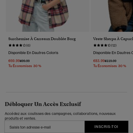
Surchemise À Carreaux Doublée Borg
Veste Sherpa À Capuc
(6)
(12)
Disponible En Dautres Coloris
Disponible En Dautres C
€69.99
€83.99
Prix Réduit De
À
Prix Réduit De
À
€99.99
€119.99
Tu Économises 30 %
Tu Économises 30 %
Débloquer Un Accès Exclusif
Accédez aux coulisses des campagnes, collaborations, nouveaux
produits et ventes.
INSCRIS-TOI