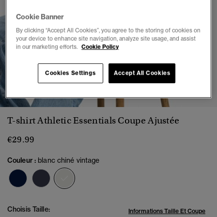
Cookie Banner
By clicking “Accept All Cookies”, you agree to the storing of cookies on
your device to enhance site navigation, analyze site usage, and assist
in our marketing efforts.
Cookie Policy
Cookies Settings
Accept All Cookies
1
2
3
4
5
6
T-shirt Athletic Essentials Coupe Ajustée
€29.99
Couleur :
blanc chiné vintage
sélectionné
Choisis Taille:
Informations Taille Et Coupe