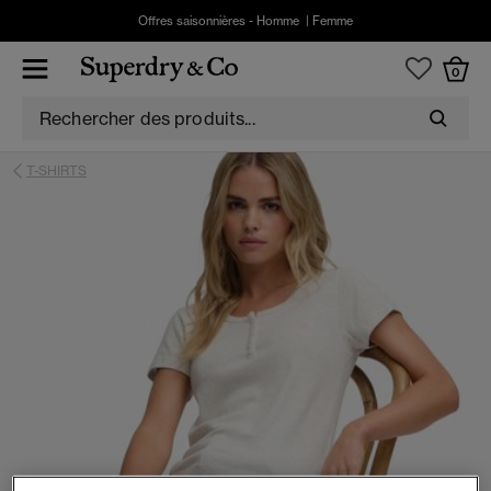
Offres saisonnières -
Homme
|
Femme
0
T-SHIRTS