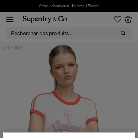
Offres saisonnières -
Homme
|
Femme
0
T-SHIRTS