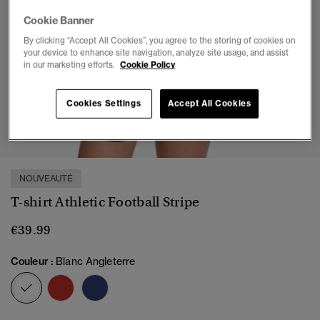
Cookie Banner
By clicking “Accept All Cookies”, you agree to the storing of cookies on
your device to enhance site navigation, analyze site usage, and assist
in our marketing efforts.
Cookie Policy
Cookies Settings
Accept All Cookies
1
2
3
4
5
NOUVEAUTÉ
T-shirt Athletic Football Stripe
€39.99
Couleur :
Blanc Angleterre
sélectionné