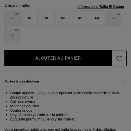
Choisis Taille:
Informations Taille Et Coupe
34
36
38
40
42
44
46
48
AJOUTER AU PANIER
Notes du rédacteur
Coupe ajustée – conçue pour épouser la silhouette et offrir un look
plus structuré
Col rond évasé
Manches courtes
Coutures dos
Logo Superdry brodé sur la poitrine
Étiquette premium Superdry sur l'ourlet
Votre incontournable premium est enfin là avec notre T-shirt Studios