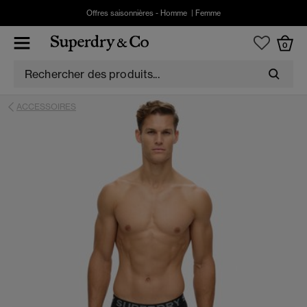
Offres saisonnières -
Homme
|
Femme
0
ACCESSOIRES