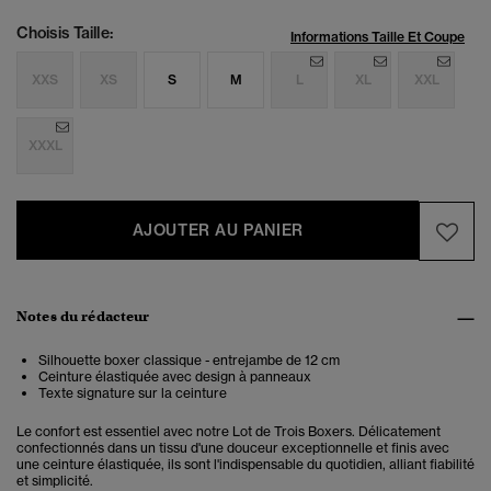
Choisis Taille:
Informations Taille Et Coupe
XXS
XS
S
M
L
XL
XXL
XXXL
AJOUTER AU PANIER
Notes du rédacteur
Silhouette boxer classique - entrejambe de 12 cm
Ceinture élastiquée avec design à panneaux
Texte signature sur la ceinture
Le confort est essentiel avec notre Lot de Trois Boxers. Délicatement
confectionnés dans un tissu d'une douceur exceptionnelle et finis avec
une ceinture élastiquée, ils sont l'indispensable du quotidien, alliant fiabilité
et simplicité.