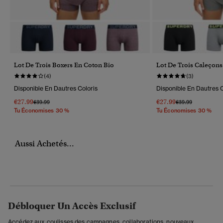
Lot De Trois Boxers En Coton Bio
Lot De Trois Caleçons
(4)
(3)
Disponible En Dautres Coloris
Disponible En Dautres C
€27.99
€27.99
Prix Réduit De
À
Prix Réduit De
À
€39.99
€39.99
Tu Économises 30 %
Tu Économises 30 %
Aussi Achetés...
Débloquer Un Accès Exclusif
Accédez aux coulisses des campagnes, collaborations, nouveaux