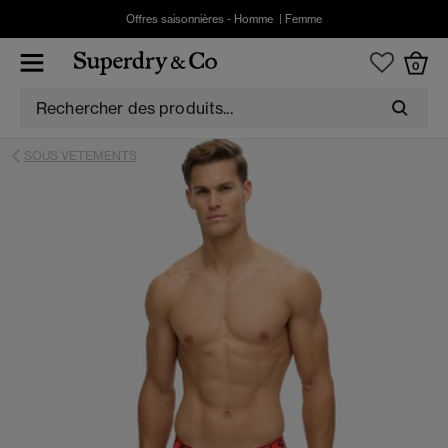
Offres saisonnières -
Homme
|
Femme
0
SOUS VETEMENTS