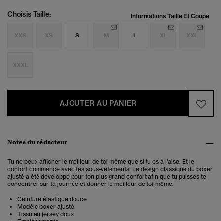
Choisis Taille:
Informations Taille Et Coupe
XXS
XS
S
M
L
XL
XXL
XXXL
AJOUTER AU PANIER
Notes du rédacteur
Tu ne peux afficher le meilleur de toi-même que si tu es à l'aise. Et le
confort commence avec tes sous-vêtements. Le design classique du boxer
ajusté a été développé pour ton plus grand confort afin que tu puisses te
concentrer sur ta journée et donner le meilleur de toi-même.
Ceinture élastique douce
Modèle boxer ajusté
Tissu en jersey doux