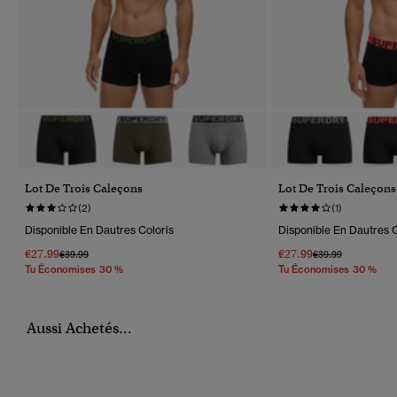
Lot De Trois Caleçons
Lot De Trois Caleçons
(2)
(1)
Disponible En Dautres Coloris
Disponible En Dautres C
€27.99
€27.99
Prix Réduit De
À
Prix Réduit De
À
€39.99
€39.99
Tu Économises 30 %
Tu Économises 30 %
Aussi Achetés...