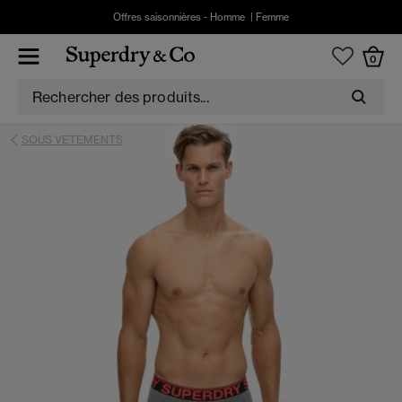
Offres saisonnières -
Homme
|
Femme
0
SOUS VETEMENTS