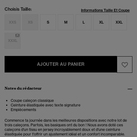
Choisis Taille:
Informations Taille Et Coupe
XXS
XS
S
M
L
XL
XXL
XXXL
AJOUTER AU PANIER
Notes du rédacteur
Coupe caleçon classique
Ceinture élastiquée avec texte signature
Empiècements
Commence ta journée dans les meilleures dispositions avec notre lot de
trois caleçons. Parfois, les basiques ont du bon ! Nous avons doté ces
caleçons d'un tissu en jersey incroyablement doux et d'une ceinture
élastiquée pour t'offrir un ajustement idéal et un confort incomparable.