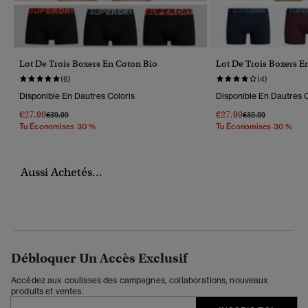
Lot De Trois Boxers En Coton Bio
Lot De Trois Boxers E
(6)
(4)
Disponible En Dautres Coloris
Disponible En Dautres C
€27.99
€27.99
Prix Réduit De
À
Prix Réduit De
À
€39.99
€39.99
Tu Économises 30 %
Tu Économises 30 %
Aussi Achetés...
Débloquer Un Accès Exclusif
Accédez aux coulisses des campagnes, collaborations, nouveaux
produits et ventes.