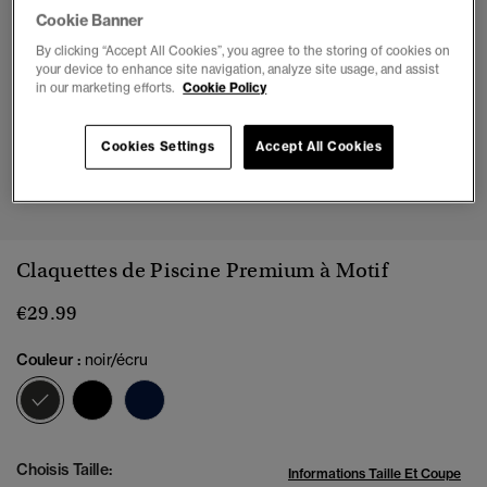
Cookie Banner
By clicking “Accept All Cookies”, you agree to the storing of cookies on
your device to enhance site navigation, analyze site usage, and assist
in our marketing efforts.
Cookie Policy
Cookies Settings
Accept All Cookies
1
2
3
4
5
6
7
Claquettes de Piscine Premium à Motif
€29.99
Couleur :
noir/écru
sélectionné
Choisis Taille:
Informations Taille Et Coupe