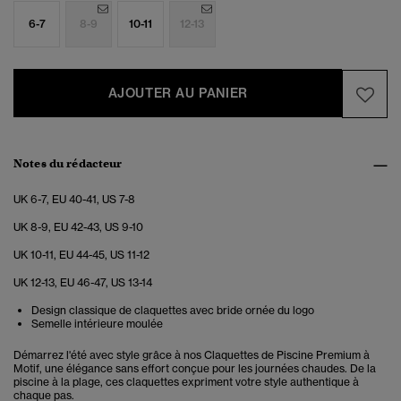
6-7
8-9
10-11
12-13
AJOUTER AU PANIER
Notes du rédacteur
UK 6-7, EU 40-41, US 7-8
UK 8-9, EU 42-43, US 9-10
UK 10-11, EU 44-45, US 11-12
UK 12-13, EU 46-47, US 13-14
Design classique de claquettes avec bride ornée du logo
Semelle intérieure moulée
Démarrez l'été avec style grâce à nos Claquettes de Piscine Premium à
Motif, une élégance sans effort conçue pour les journées chaudes. De la
piscine à la plage, ces claquettes expriment votre style authentique à
chaque pas.