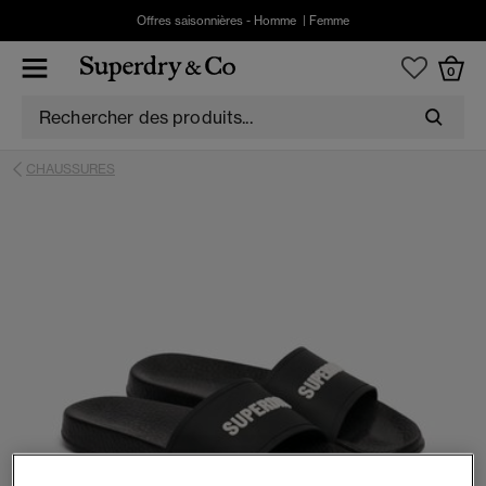
Offres saisonnières -
Homme
|
Femme
0
CHAUSSURES