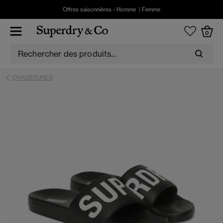
Offres saisonnières -
Homme
|
Femme
0
CHAUSSURES