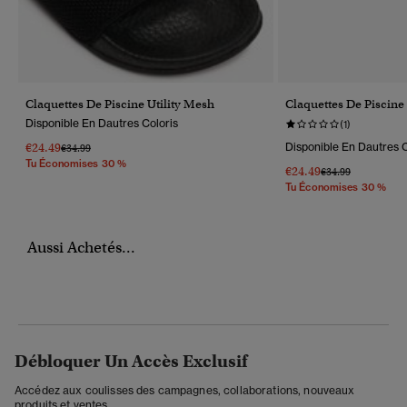
Claquettes De Piscine Utility Mesh
Claquettes De Piscin
Disponible En Dautres Coloris
(1)
€24.49
Disponible En Dautres C
Prix Réduit De
À
€34.99
Tu Économises 30 %
€24.49
Prix Réduit De
À
€34.99
Tu Économises 30 %
Aussi Achetés...
Débloquer Un Accès Exclusif
Accédez aux coulisses des campagnes, collaborations, nouveaux
produits et ventes.