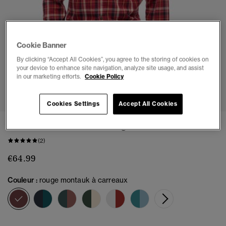
Cookie Banner
By clicking “Accept All Cookies”, you agree to the storing of cookies on
your device to enhance site navigation, analyze site usage, and assist
in our marketing efforts.
Cookie Policy
1
2
3
4
5
6
7
Cookies Settings
Accept All Cookies
Chemise à carreaux Vintage en coton bio
(2)
€64.99
Couleur :
rouge montauk à carreaux
sélectionné