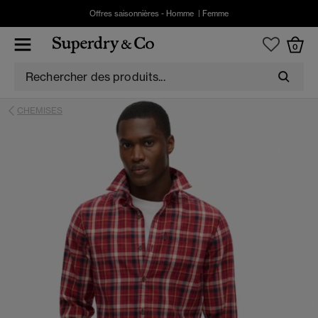
Offres saisonnières -
Homme
|
Femme
0
CHEMISES