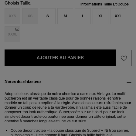
Choisis Taille:
Informations Taille Et Coupe
XXS
XS
S
M
L
XL
XXL
XXXL
AJOUTER AU PANIER
Notes du rédacteur
Adopte le look classique de notre chemise à carreaux Vintage. Le motif
bûcheron est un véritable classique pour de bonnes raisons, et notre
modèle ne fait pas exception à la règle. Avec des couleurs rafraîchies pour
donner un coup de jeune à ta garde-robe, il n'a jamais été aussi facile de
composer ton look authentique. Superposée sur un t-shirt pour un look
simple et décontracté ou boutonnée pour donner un côté original, cette
chemise à manches longues est une valeur sûre.
Coupe décontractée – la coupe classique de Superdry. Ni trop serrée,
ni trop ample. Juste comme il faut. Choisis ta taille habituelle