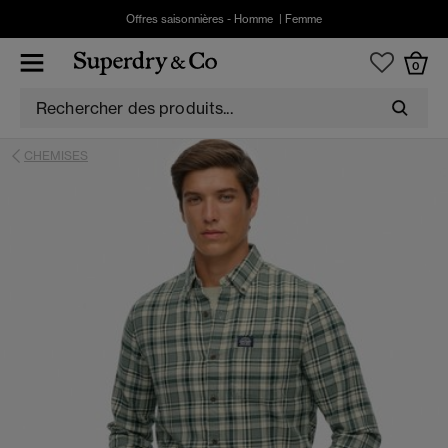
Offres saisonnières -
Homme
|
Femme
0
CHEMISES