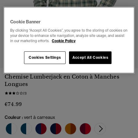
Cookie Banner
By clicking “Accept All Cookies”, you agree to the storing of cookies on
your device to enhance site navigation, analyze site usage, and assist
in our marketing efforts.
Cookie Policy
1
2
3
4
5
6
Cookies Settings
Accept All Cookies
Chemise Lumberjack en Coton à Manches
Longues
(1)
€74.99
Couleur :
vert à carreaux