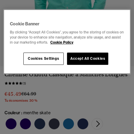
Cookie Banner
By clicking “Accept All Cookies”, you agree to the storing of cookies on
your device to enhance site navigation, analyze site usage, and assist
in our marketing efforts.
Cookie Policy
1
2
3
4
5
6
Cookies Settings
Accept All Cookies
Chemise Oxford Classique à Manches Longues
(1)
Prix réduit de
à
€45.49
€64.99
Tu économises 30 %
Couleur :
menthe skate
sélect