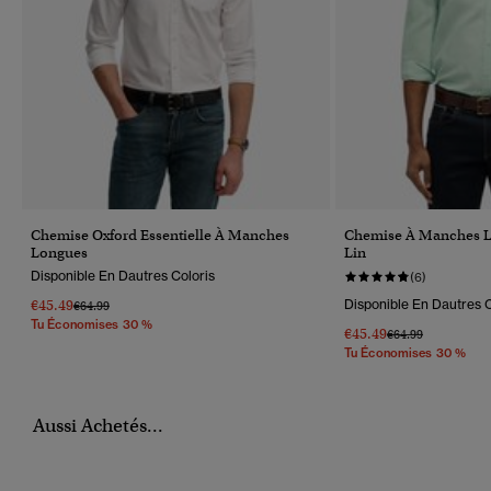
Chemise Oxford Essentielle À Manches
Chemise À Manches L
Longues
Lin
Disponible En Dautres Coloris
(6)
€45.49
Disponible En Dautres C
Prix Réduit De
À
€64.99
Tu Économises 30 %
€45.49
Prix Réduit De
À
€64.99
Tu Économises 30 %
Aussi Achetés...