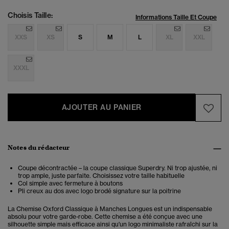
Choisis Taille:
Informations Taille Et Coupe
XXS
XS
S
M
L
XL
XXL
XXXL
AJOUTER AU PANIER
Notes du rédacteur
Coupe décontractée – la coupe classique Superdry. Ni trop ajustée, ni
trop ample, juste parfaite. Choisissez votre taille habituelle
Col simple avec fermeture à boutons
Pli creux au dos avec logo brodé signature sur la poitrine
La Chemise Oxford Classique à Manches Longues est un indispensable
absolu pour votre garde-robe. Cette chemise a été conçue avec une
silhouette simple mais efficace ainsi qu'un logo minimaliste rafraîchi sur la