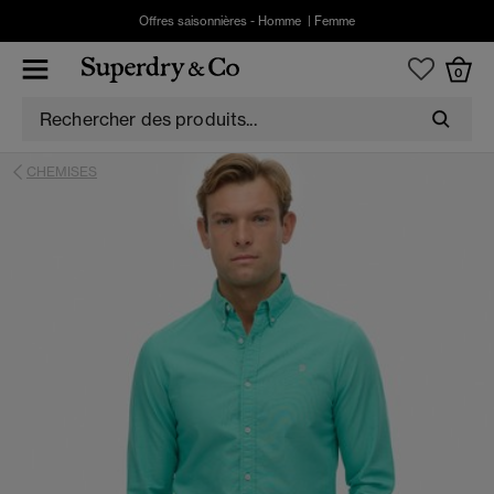
Offres saisonnières -
Homme
|
Femme
0
CHEMISES