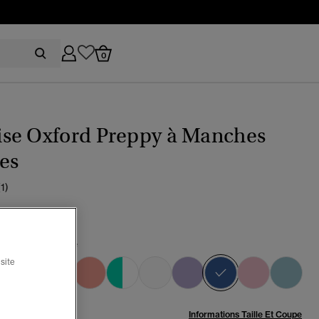
0
se Oxford Preppy à Manches
es
(1)
u azur craie rayé
sélectionné
site
:
Informations Taille Et Coupe