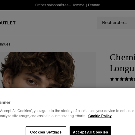
Offres saisonnières -
Homme
|
Femme
OUTLET
ongues
Chemi
Longu
€64.99
anner
Couleur :
ble
“Accept All Cookies”, you agree to the storing of cookies on your device to enhance 
analyze site usage, and assist in our marketing efforts.
Cookie Policy
Choisis Taille
Cookies Settings
Accept All Cookies