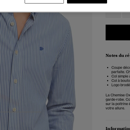
XXS
X
Notes du r
Coupe décon
parfaite. Ch
Col simple 
Col à bout
Logo brodé 
La Chemise Oxf
garde-robe. Co
sur la poitrine
votre allure.
4
5
6
7
Information