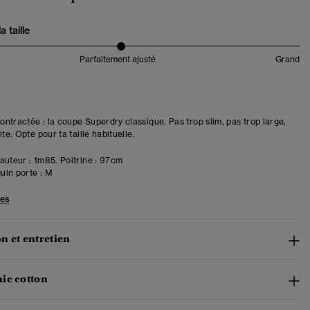
 taille
Parfaitement ajusté
Grand
ntractée : la coupe Superdry classique. Pas trop slim, pas trop large,
ite. Opte pour ta taille habituelle.
uteur : 1m85. Poitrine : 97cm
in porte :
M
les
n et entretien
ic cotton