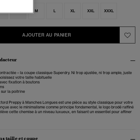
S
S
M
L
XL
XXL
XXXL
AJOUTER AU PANIER
édacteur
tractée – la coupe classique Superdry. Ni trop ajustée, ni trop ample, juste
oisissez votre taille habituelle
avec fixation à boutons
ons
sur la poitrine
ord Preppy à Manches Longues est une pièce au style classique pour votre
nçue avec le minimalisme comme principe fondamental, le logo brodé raffiné
 élève cette chemise à un niveau luxueux, en faisant un essentiel pour affiner
s taille et coupe