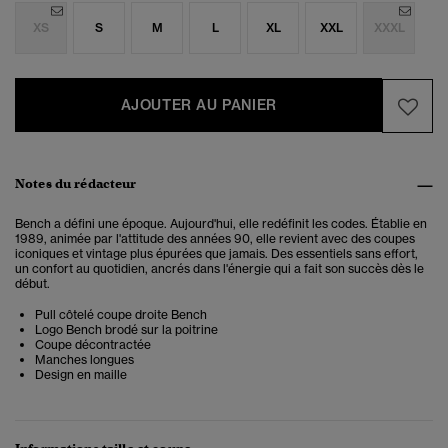
XS
S
M
L
XL
XXL
XXXL
AJOUTER AU PANIER
Notes du rédacteur
Bench a défini une époque. Aujourd'hui, elle redéfinit les codes. Établie en
1989, animée par l'attitude des années 90, elle revient avec des coupes
iconiques et vintage plus épurées que jamais. Des essentiels sans effort,
un confort au quotidien, ancrés dans l'énergie qui a fait son succès dès le
début.
Pull côtelé coupe droite Bench
Logo Bench brodé sur la poitrine
Coupe décontractée
Manches longues
Design en maille