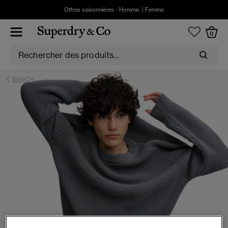
Offres saisonnières -
Homme
|
Femme
0
BENCH