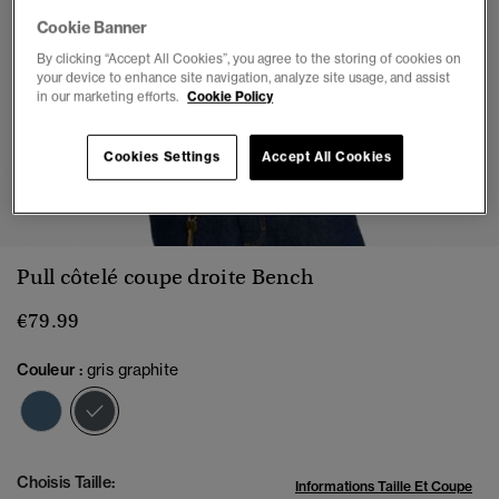
Cookie Banner
By clicking “Accept All Cookies”, you agree to the storing of cookies on
your device to enhance site navigation, analyze site usage, and assist
in our marketing efforts.
Cookie Policy
Cookies Settings
Accept All Cookies
1
2
3
4
5
6
Pull côtelé coupe droite Bench
€79.99
Couleur :
gris graphite
sélectionné
Choisis Taille:
Informations Taille Et Coupe