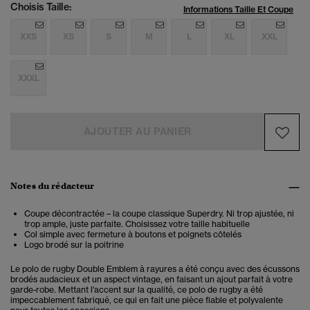
Choisis Taille:
Informations Taille Et Coupe
XXS
XS
S
M
L
XL
XXL
XXXL
AJOUTER AU PANIER
Notes du rédacteur
Coupe décontractée – la coupe classique Superdry. Ni trop ajustée, ni
trop ample, juste parfaite. Choisissez votre taille habituelle
Col simple avec fermeture à boutons et poignets côtelés
Logo brodé sur la poitrine
Le polo de rugby Double Emblem à rayures a été conçu avec des écussons
brodés audacieux et un aspect vintage, en faisant un ajout parfait à votre
garde-robe. Mettant l'accent sur la qualité, ce polo de rugby a été
impeccablement fabriqué, ce qui en fait une pièce fiable et polyvalente