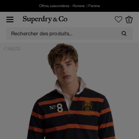
Offres saisonnières -
Homme
|
Femme
0
HAUTS