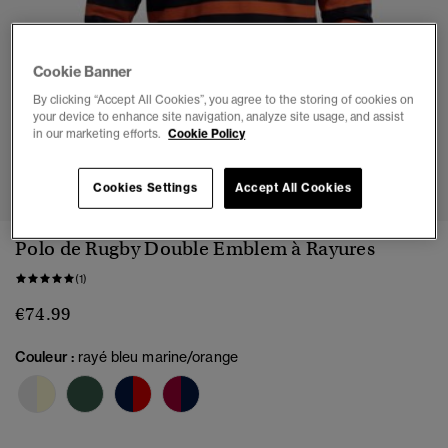
Cookie Banner
By clicking “Accept All Cookies”, you agree to the storing of cookies on
your device to enhance site navigation, analyze site usage, and assist
in our marketing efforts.
Cookie Policy
1
2
3
4
5
6
Cookies Settings
Accept All Cookies
Polo de Rugby Double Emblem à Rayures
(1)
€74.99
Couleur :
rayé bleu marine/orange