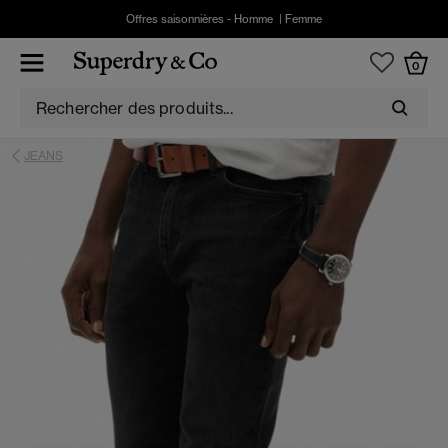
Offres saisonnières -
Homme
|
Femme
0
JEANS