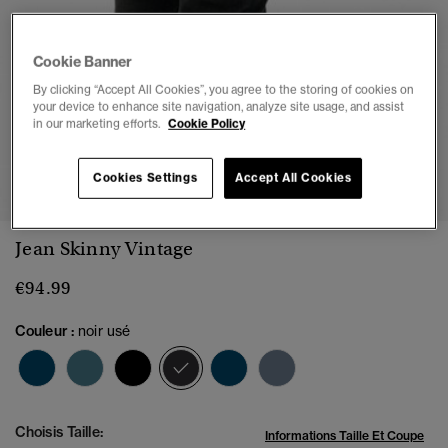
Cookie Banner
By clicking “Accept All Cookies”, you agree to the storing of cookies on
your device to enhance site navigation, analyze site usage, and assist
in our marketing efforts.
Cookie Policy
1
2
3
4
5
6
Cookies Settings
Accept All Cookies
Jean Skinny Vintage
€94.99
Couleur :
noir usé
sélectionné
Choisis Taille:
Informations Taille Et Coupe