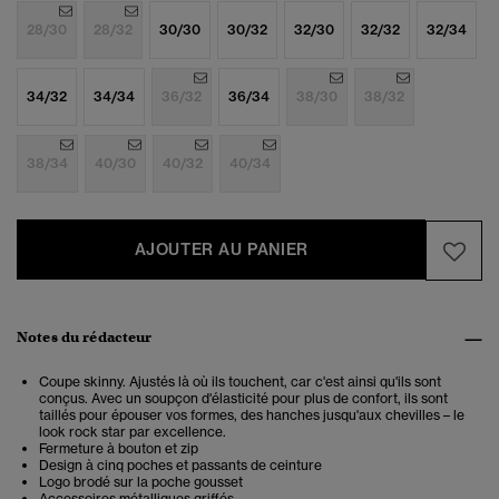
28/30
28/32
30/30
30/32
32/30
32/32
32/34
34/32
34/34
36/32
36/34
38/30
38/32
38/34
40/30
40/32
40/34
AJOUTER AU PANIER
Notes du rédacteur
Coupe skinny. Ajustés là où ils touchent, car c'est ainsi qu'ils sont
conçus. Avec un soupçon d'élasticité pour plus de confort, ils sont
taillés pour épouser vos formes, des hanches jusqu'aux chevilles – le
look rock star par excellence.
Fermeture à bouton et zip
Design à cinq poches et passants de ceinture
Logo brodé sur la poche gousset
Accessoires métalliques griffés