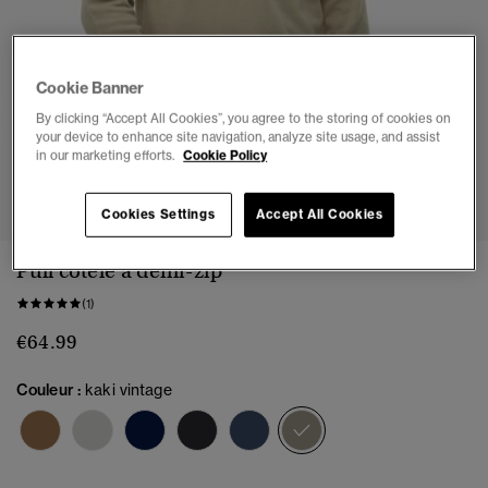
Cookie Banner
By clicking “Accept All Cookies”, you agree to the storing of cookies on
your device to enhance site navigation, analyze site usage, and assist
in our marketing efforts.
Cookie Policy
1
2
3
4
5
Cookies Settings
Accept All Cookies
Pull côtelé à demi-zip
(1)
€64.99
Couleur :
kaki vintage
sélectionné