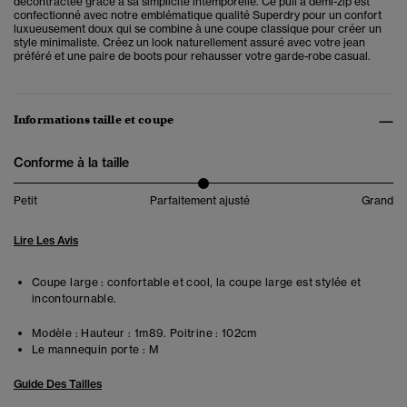
décontractée grâce à sa simplicité intemporelle. Ce pull à demi-zip est
confectionné avec notre emblématique qualité Superdry pour un confort
luxueusement doux qui se combine à une coupe classique pour créer un
style minimaliste. Créez un look naturellement assuré avec votre jean
préféré et une paire de boots pour rehausser votre garde-robe casual.
Informations taille et coupe
Conforme à la taille
Petit
Parfaitement ajusté
Grand
Lire Les Avis
Coupe large : confortable et cool, la coupe large est stylée et
incontournable.
Modèle :
Hauteur : 1m89. Poitrine : 102cm
Le mannequin porte :
M
Guide Des Tailles