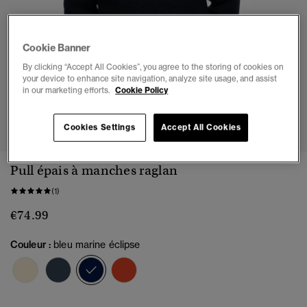
Cookie Banner
By clicking “Accept All Cookies”, you agree to the storing of cookies on
your device to enhance site navigation, analyze site usage, and assist
in our marketing efforts.
Cookie Policy
1
2
3
4
5
6
Cookies Settings
Accept All Cookies
Pull épais à manches raglan
(1)
€74.99
Couleur :
bleu marine éclipse
sélectionné