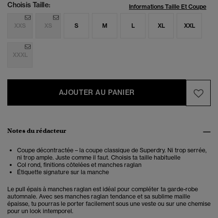
Choisis Taille:
Informations Taille Et Coupe
XXS
XS
S
M
L
XL
XXL
XXXL
AJOUTER AU PANIER
Notes du rédacteur
Coupe décontractée – la coupe classique de Superdry. Ni trop serrée,
ni trop ample. Juste comme il faut. Choisis ta taille habituelle
Col rond, finitions côtelées et manches raglan
Étiquette signature sur la manche
Le pull épais à manches raglan est idéal pour compléter ta garde-robe
automnale. Avec ses manches raglan tendance et sa sublime maille
épaisse, tu pourras le porter facilement sous une veste ou sur une chemise
pour un look intemporel.