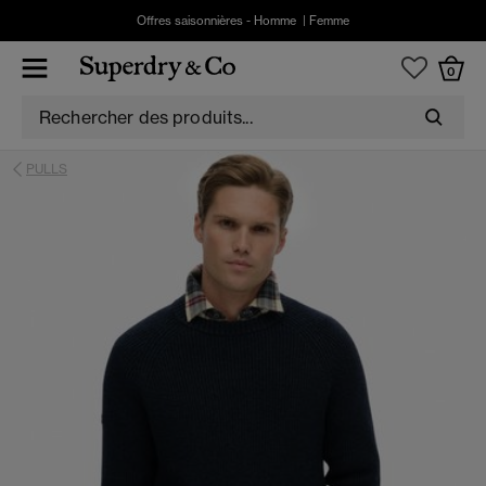
Offres saisonnières -
Homme
|
Femme
0
PULLS