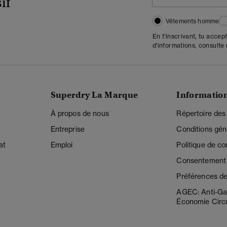
if
Vêtements homme
En t'inscrivant, tu accep
d'informations, consulte
Superdry La Marque
Informatio
À propos de nous
Répertoire des
Entreprise
Conditions gén
at
Emploi
Politique de con
Consentement r
Préférences de
AGEC: Anti-Ga
Économie Circu