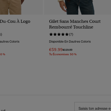
-Du-Cou À Logo
Gilet Sans Manches Court
Rembourré Touchline
6)
(7)
autres Coloris
Disponible En Dautres Coloris
€59.99
éduit De
À
Prix Réduit De
À
€119.99
30 %
Tu Économises 50 %