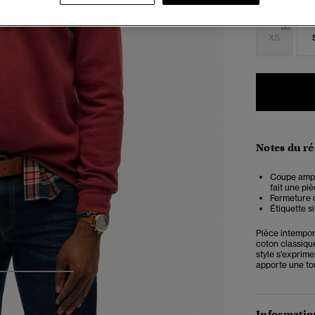
Choisis Taille
XS
Notes du r
Coupe ample
fait une pi
Fermeture d
Étiquette s
Pièce intempore
coton classiqu
style s'exprime
apporte une to
3
4
5
Information