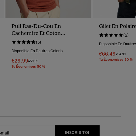
Pull Ras-Du-Cou En
Gilet En Polair
Cachemire Et Coton
(2)
Biologique
(5)
Disponible En Dautres
Disponible En Dautres Coloris
€66.49
Prix Réduit D
À
€94.99
€29.99
Tu Économises 30 %
Prix Réduit De
À
€59.99
Tu Économises 50 %
INSCRIS-TOI