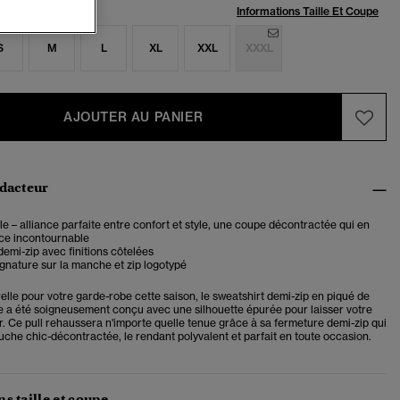
:
Informations Taille Et Coupe
S
M
L
XL
XXL
XXXL
AJOUTER AU PANIER
édacteur
 – alliance parfaite entre confort et style, une coupe décontractée qui en
èce incontournable
emi-zip avec finitions côtelées
ignature sur la manche et zip logotypé
lle pour votre garde-robe cette saison, le sweatshirt demi-zip en piqué de
e a été soigneusement conçu avec une silhouette épurée pour laisser votre
r. Ce pull rehaussera n'importe quelle tenue grâce à sa fermeture demi-zip qui
uche chic-décontractée, le rendant polyvalent et parfait en toute occasion.
s taille et coupe