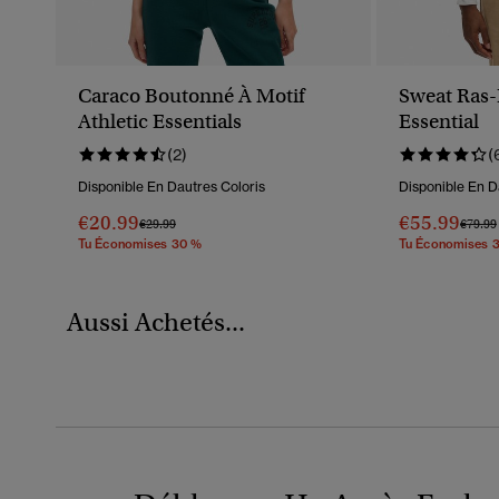
Caraco Boutonné À Motif
Sweat Ras
Athletic Essentials
Essential
(2)
(
Disponible En Dautres Coloris
Disponible En D
€20.99
€55.99
Prix Réduit De
À
Prix R
€29.99
€79.99
Tu Économises 30 %
Tu Économises 
Aussi Achetés...