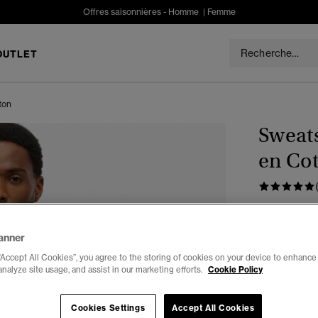
Offres saisonnières -
Homme
|
Femme
OUTLET
ton
Sweats
en Co
€55.99
Pr
€
Tu économises
anner
Couleur :
ro
“Accept All Cookies”, you agree to the storing of cookies on your device to enhance 
analyze site usage, and assist in our marketing efforts.
Cookie Policy
séle
Cookies Settings
Accept All Cookies