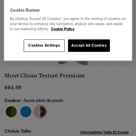
Cookie Banner
By clicking “Accept All Cookies”, you agree to the storing of cookies on
your device to enhance site navigation, analyze site usage, and assist
in our marketing efforts.
Cookie Policy
Cookies Settings
Accept All Cookies
1
2
3
4
5
6
Short Chino Texturé Premium
€64.99
Couleur :
fauve pied-de-poule
sélectionné
Choisis Taille:
Informations Taille Et Coupe