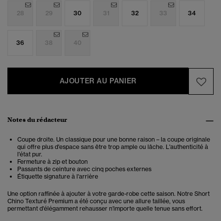
28
29
30
31
32
33
34
36
38
40
AJOUTER AU PANIER
Notes du rédacteur
Coupe droite. Un classique pour une bonne raison – la coupe originale
qui offre plus d'espace sans être trop ample ou lâche. L'authenticité à
l'état pur.
Fermeture à zip et bouton
Passants de ceinture avec cinq poches externes
Étiquette signature à l'arrière
Une option raffinée à ajouter à votre garde-robe cette saison. Notre Short
Chino Texturé Premium a été conçu avec une allure taillée, vous
permettant d'élégamment rehausser n'importe quelle tenue sans effort.