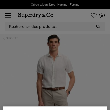
Offres saisonnières -
Homme
|
Femme
0
SHORTS