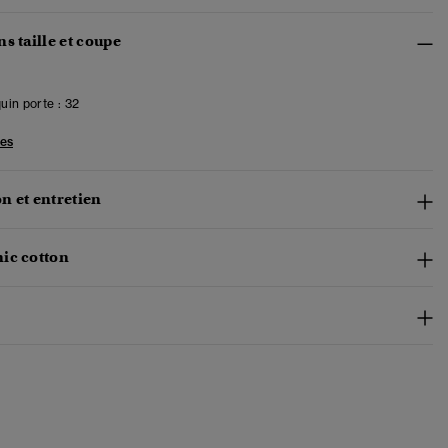
s taille et coupe
in porte :
32
les
n et entretien
ic cotton