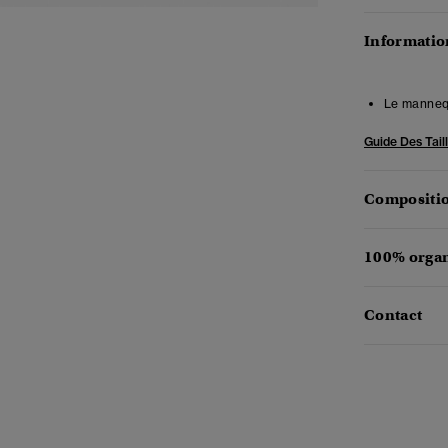
Information
Le mannequ
Guide Des Tail
Compositio
100% organ
Contact