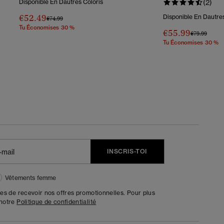
Disponible En Dautres Coloris
(2)
€52.49
Disponible En Dautres
Prix Réduit De
À
€74.99
Tu Économises 30 %
€55.99
Prix Réduit D
À
€79.99
Tu Économises 30 %
INSCRIS-TOI
Vêtements femme
tes de recevoir nos offres promotionnelles. Pour plus
 notre
Politique de confidentialité