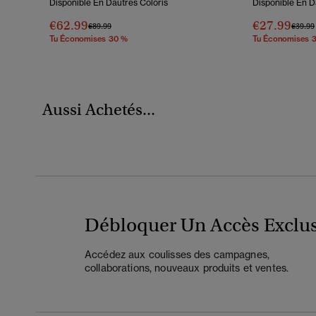
Disponible En Dautres Coloris
Disponible En D
€62.99
€27.99
Prix Réduit De
À
Prix R
€89.99
€39.99
Tu Économises 30 %
Tu Économises 
Aussi Achetés...
Débloquer Un Accès Exclus
Accédez aux coulisses des campagnes,
collaborations, nouveaux produits et ventes.