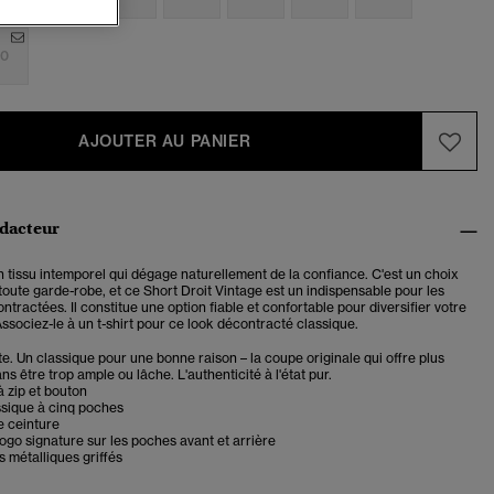
0
AJOUTER AU PANIER
édacteur
n tissu intemporel qui dégage naturellement de la confiance. C'est un choix
toute garde-robe, et ce Short Droit Vintage est un indispensable pour les
tractées. Il constitue une option fiable et confortable pour diversifier votre
ssociez-le à un t-shirt pour ce look décontracté classique.
e. Un classique pour une bonne raison – la coupe originale qui offre plus
ns être trop ample ou lâche. L'authenticité à l'état pur.
 zip et bouton
ssique à cinq poches
e ceinture
logo signature sur les poches avant et arrière
 métalliques griffés