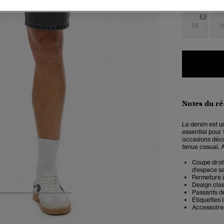
38
4
Notes du r
Le denim est u
essentiel pour 
occasions décon
tenue casual. A
Coupe droit
d'espace sa
Fermeture à
Design cla
Passants d
4
5
6
7
Étiquettes 
Accessoires