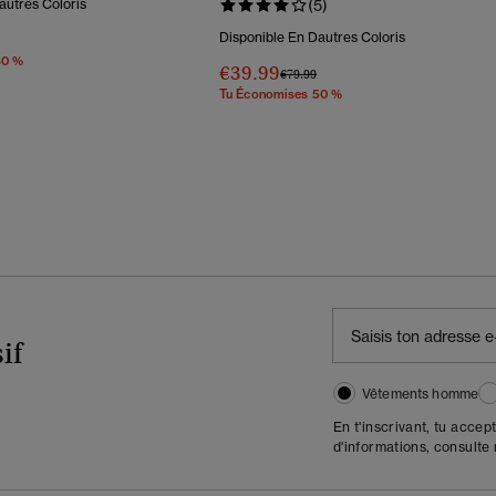
autres Coloris
(5)
Disponible En Dautres Coloris
éduit De
À
30 %
€39.99
Prix Réduit De
À
€79.99
Tu Économises 50 %
if
Vêtements homme
En t'inscrivant, tu accep
d'informations, consulte