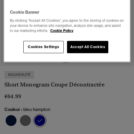
Cookie Banner
By clicking “Accept All Cookies”, you agree to the storing of cookies on
your device to enhance site navigation, analyze site usage, and assist
in our marketing efforts.
Cookie Policy
Cookies Settings
Accept All Cookies
1
2
3
4
5
6
7
NOUVEAUTÉ
Short Monogram Coupe Décontractée
€64.99
Couleur :
bleu hampton
sélectionné