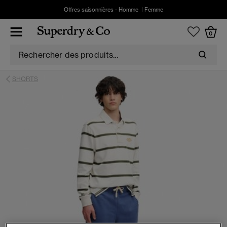
Offres saisonnières -
Homme
|
Femme
0
SHORTS