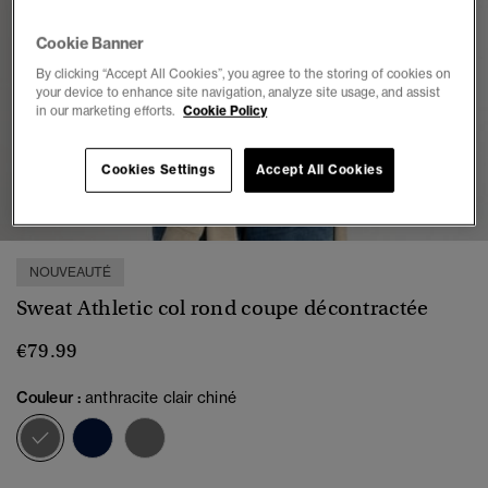
Cookie Banner
By clicking “Accept All Cookies”, you agree to the storing of cookies on
your device to enhance site navigation, analyze site usage, and assist
in our marketing efforts.
Cookie Policy
Cookies Settings
Accept All Cookies
1
2
3
4
5
6
7
NOUVEAUTÉ
Sweat Athletic col rond coupe décontractée
€79.99
Couleur :
anthracite clair chiné
sélectionné