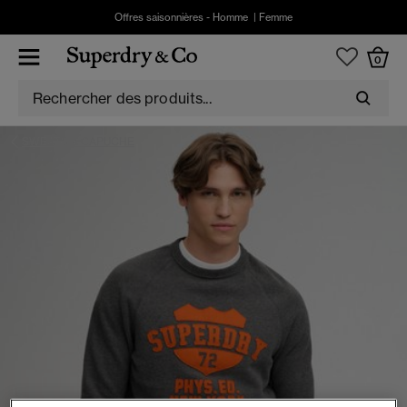
Offres saisonnières -
Homme
|
Femme
0
SWEATS A CAPUCHE