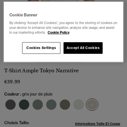
Cookie Banner
By clicking “Accept All Cookies”, you agree to the storing of cookies on
your device to enhance site navigation, analyze site usage, and assist
in our marketing efforts.
Cookie Policy
1
2
3
4
5
Cookies Settings
Accept All Cookies
T-Shirt Ample Tokyo Narrative
€39.99
Couleur :
gris jour de pluie
sélectionné
Choisis Taille:
Informations Taille Et Coupe