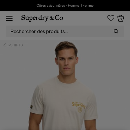
Offres saisonnières -
Homme
|
Femme
0
T-SHIRTS