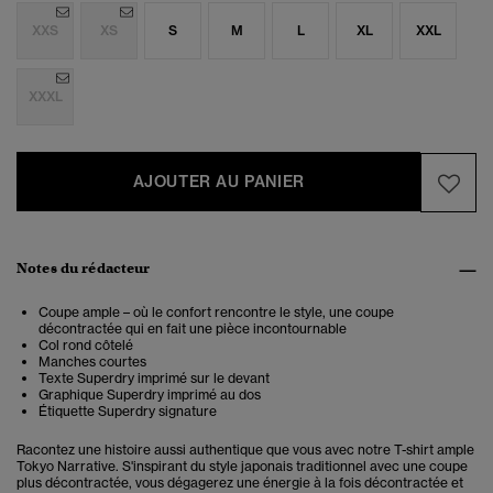
XXS
XS
S
M
L
XL
XXL
XXXL
AJOUTER AU PANIER
Notes du rédacteur
Coupe ample – où le confort rencontre le style, une coupe
décontractée qui en fait une pièce incontournable
Col rond côtelé
Manches courtes
Texte Superdry imprimé sur le devant
Graphique Superdry imprimé au dos
Étiquette Superdry signature
Racontez une histoire aussi authentique que vous avec notre T-shirt ample
Tokyo Narrative. S'inspirant du style japonais traditionnel avec une coupe
plus décontractée, vous dégagerez une énergie à la fois décontractée et