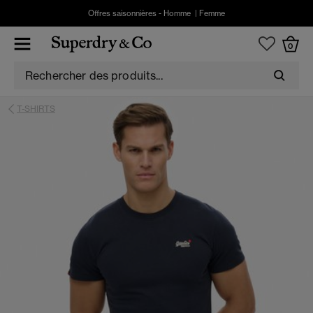
Offres saisonnières -
Homme
|
Femme
0
T-SHIRTS