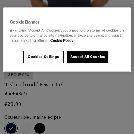
Cookie Banner
By clicking “Accept All Cookies”, you agree to the storing of cookies on
your device to enhance site navigation, analyze site usage, and assist
in our marketing efforts.
Cookie Policy
1
2
3
4
5
6
Cookies Settings
Accept All Cookies
3 POUR 65€
T-shirt brodé Essentiel
(3)
€29.99
Couleur :
bleu marine éclipse
sélectionné